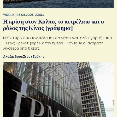
WORLD
06.08.2026, 23:04
Η κρίση στoν Κόλπο, το πετρέλαιο και ο
ρόλος της Κίνας [γράφημα]
Η Κίνα πριν απο τον πόλεμο στη Μέση Ανατολή, αγόραζε από
10 έως 12 εκατ. βαρέλια την ημέρα - Τον Ιούνιο, αγόρασε
λιγότερα από 6 εκατ.
Αλέξανδρος Σιουτζούκης