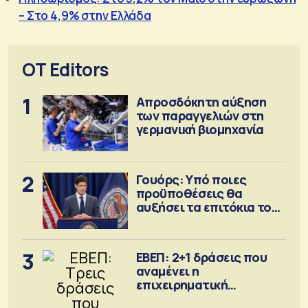
– Στο 4,9% στην Ελλάδα
OT Editors
1
Απροσδόκητη αύξηση
των παραγγελιών στη
γερμανική βιομηχανία
2
Γουόρς: Υπό ποιες
προϋποθέσεις θα
αυξήσει τα επιτόκια τον
Σεπτέμβριο
3
ΕΒΕΠ: 2+1 δράσεις που
αναμένει η
επιχειρηματική
κοινότητα