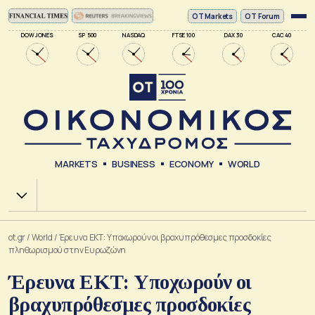
ΟΤ Markets
OT Forum
DOW JONES
SP 500
NASDAQ
FTSE 100
DAX 30
CAC 40
MARKETS
BUSINESS
ECONOMY
WORLD
Χ.Α.
ot.gr
/
World
/
Έρευνα ΕΚΤ: Υποχωρούν οι βραχυπρόθεσμες προσδοκίες
πληθωρισμού στην Ευρωζώνη
Έρευνα ΕΚΤ: Υποχωρούν οι
βραχυπρόθεσμες προσδοκίες