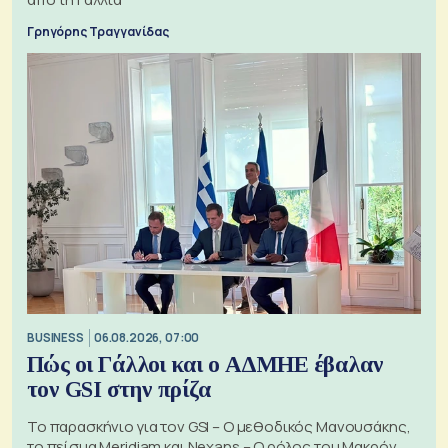
Γρηγόρης Τραγγανίδας
BUSINESS
06.08.2026, 07:00
Πώς οι Γάλλοι και ο ΑΔΜΗΕ έβαλαν
τον GSI στην πρίζα
Το παρασκήνιο για τον GSI – Ο μεθοδικός Μανουσάκης,
το πείσμα Meridiam και Nexans – Ο ρόλος του Μακρόν