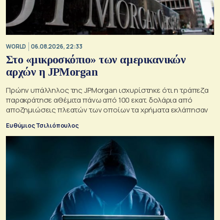
WORLD
06.08.2026, 22:33
Στο «μικροσκόπιο» των αμερικανικών
αρχών η JPMorgan
Πρώην υπάλληλος της JPMorgan ισχυρίστηκε ότι η τράπεζα
παρακράτησε αθέμιτα πάνω από 100 εκατ. δολάρια από
αποζημιώσεις πλεατών των οποίων τα χρήματα εκλάπησαν
Ευθύμιος Τσιλιόπουλος