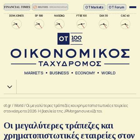
ΟΤ Markets
OT Forum
DOW JONES
SP 500
NASDAQ
FTSE 100
DAX 30
CAC 40
MARKETS
BUSINESS
ECONOMY
WORLD
Χ.Α.
ot.gr
/
World
/
Οι μεγαλύτερες τράπεζες και χρηματοπιστωτικές εταιρείες
στον κόσμο το 2026: Η βασιλεία της JPMorgan συνεχίζεται
Οι μεγαλύτερες τράπεζες και
χρηματοπιστωτικές εταιρείες στον