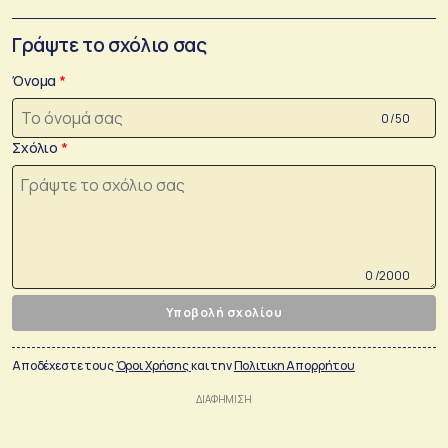
Γράψτε το σχόλιο σας
Όνομα
0 /50
Σχόλιο
0 /2000
Υποβολή σχολίου
Αποδέχεστε τους
Όροι Χρήσης
και την
Πολιτικη Απορρήτου