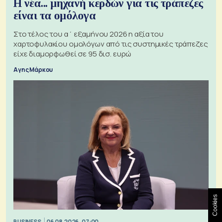
Η νέα... μηχανή κερδών για τις τράπεζες
είναι τα ομόλογα
Στο τέλος του α΄ εξαμήνου 2026 η αξία του
χαρτοφυλακίου ομολόγων από τις συστημικές τράπεζες
είχε διαμορφωθεί σε 95 δισ. ευρώ
Αγης Μάρκου
Cookies
BUSINESS
06.08.2026, 07:00