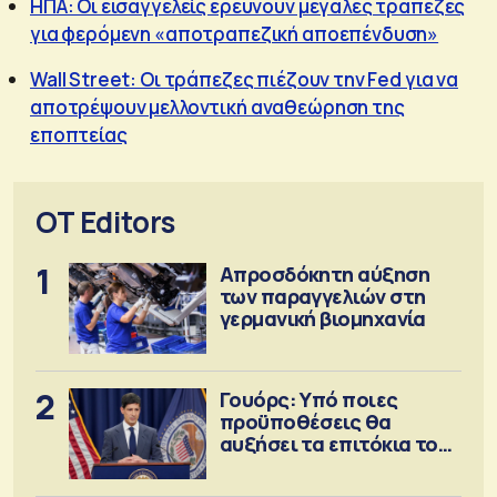
ΗΠΑ: Οι εισαγγελείς ερευνούν μεγάλες τράπεζες
για φερόμενη «αποτραπεζική αποεπένδυση»
Wall Street: Οι τράπεζες πιέζουν την Fed για να
αποτρέψουν μελλοντική αναθεώρηση της
εποπτείας
OT Editors
1
Απροσδόκητη αύξηση
των παραγγελιών στη
γερμανική βιομηχανία
2
Γουόρς: Υπό ποιες
προϋποθέσεις θα
αυξήσει τα επιτόκια τον
Σεπτέμβριο