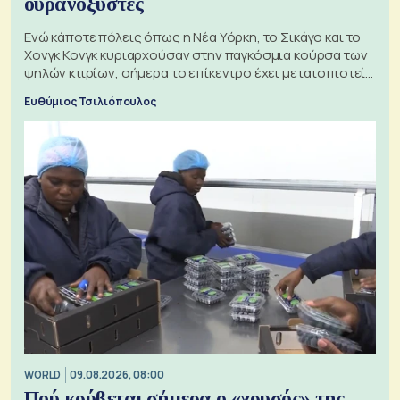
ουρανοξύστες
Ενώ κάποτε πόλεις όπως η Νέα Υόρκη, το Σικάγο και το
Χονγκ Κονγκ κυριαρχούσαν στην παγκόσμια κούρσα των
ψηλών κτιρίων, σήμερα το επίκεντρο έχει μετατοπιστεί
προς την Ασία
Ευθύμιος Τσιλιόπουλος
WORLD
09.08.2026, 08:00
Πού κρύβεται σήμερα ο «χρυσός» της