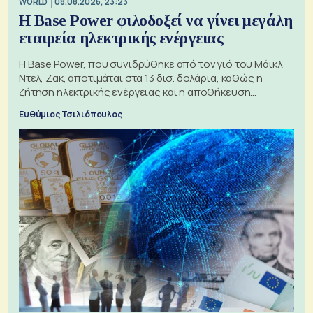
WORLD
08.08.2026, 23:23
Η Base Power φιλοδοξεί να γίνει μεγάλη
εταιρεία ηλεκτρικής ενέργειας
Η Base Power, που συνιδρύθηκε από τον γιό του Μάικλ
Ντελ, Ζακ, αποτιμάται στα 13 δισ. δολάρια, καθώς η
ζήτηση ηλεκτρικής ενέργειας και η αποθήκευση
μπαταριών αυξάνονται
Ευθύμιος Τσιλιόπουλος