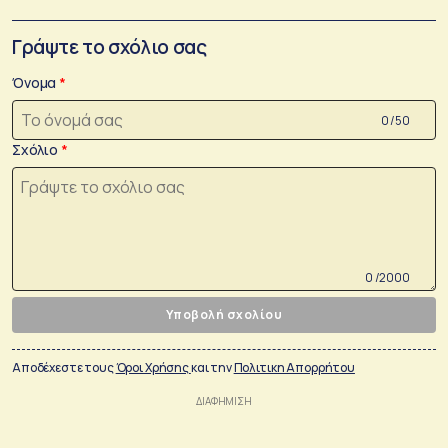
Γράψτε το σχόλιο σας
Όνομα
0 /50
Σχόλιο
0 /2000
Υποβολή σχολίου
Αποδέχεστε τους
Όροι Χρήσης
και την
Πολιτικη Απορρήτου