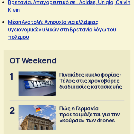
Βρετανία: Απαγορευτικό σε… Adidas, Uniqlo, Calvin
Klein
Μέση Ανατολή: Ανησυχία για ελλείψεις
υγειονομικών υλικών στη Βρετανία λόγω του
πολέμου
OT Weekend
1
Πινακίδες κυκλοφορίας:
Τέλος στις χρονοβόρες
διαδικασίες κατασκευής
2
Πώς η Γερμανία
προετοιμάζεται για την
«κούρσα» των drones