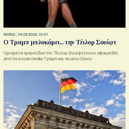
WORLD
09.08.2026, 10:07
Ο Τραμπ μπλοκάρει... την Τέιλορ Σουίφτ
Ορισμένα τραγούδια της Τέιλορ Σουίφτ έχουν αφαιρεθεί
από τα social media Τραμπ και Λευκού Οίκου