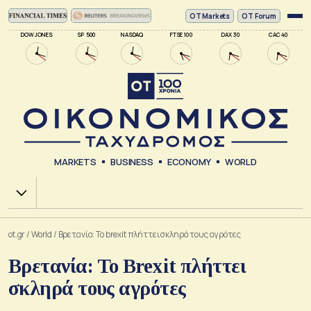
ΟΤ Markets
OT Forum
DOW JONES
SP 500
NASDAQ
FTSE 100
DAX 30
CAC 40
MARKETS
BUSINESS
ECONOMY
WORLD
Χ.Α.
ot.gr
/
World
/
Βρετανία: Το brexit πλήττει σκληρά τους αγρότες
Βρετανία: Το Brexit πλήττει
σκληρά τους αγρότες