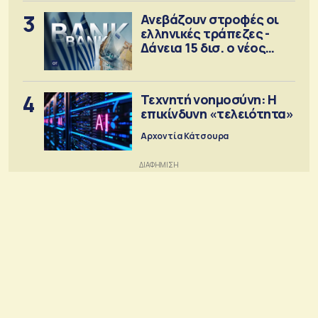
3
Ανεβάζουν στροφές οι
ελληνικές τράπεζες -
Δάνεια 15 δισ. ο νέος
στόχος
4
Τεχνητή νοημοσύνη: Η
επικίνδυνη «τελειότητα»
Αρχοντία Κάτσουρα