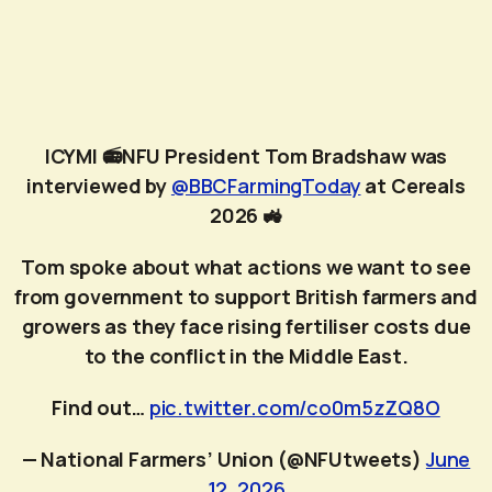
ICYMI 📻NFU President Tom Bradshaw was
interviewed by
@BBCFarmingToday
at Cereals
2026 🚜
Tom spoke about what actions we want to see
from government to support British farmers and
growers as they face rising fertiliser costs due
to the conflict in the Middle East.
Find out…
pic.twitter.com/co0m5zZQ8O
— National Farmers’ Union (@NFUtweets)
June
12, 2026