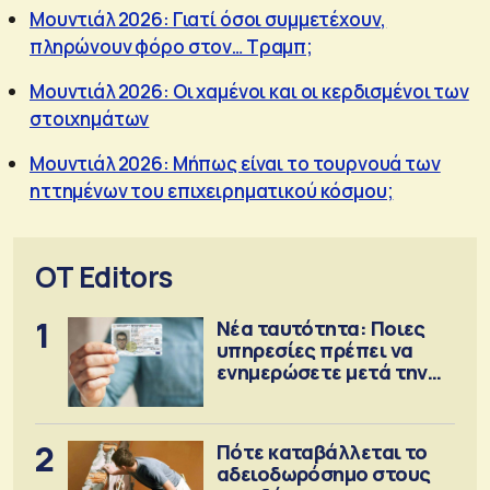
Μουντιάλ 2026: Γιατί όσοι συμμετέχουν,
πληρώνουν φόρο στον… Τραμπ;
Μουντιάλ 2026: Οι χαμένοι και οι κερδισμένοι των
στοιχημάτων
Μουντιάλ 2026: Μήπως είναι το τουρνουά των
ηττημένων του επιχειρηματικού κόσμου;
OT Editors
1
Νέα ταυτότητα: Ποιες
υπηρεσίες πρέπει να
ενημερώσετε μετά την
έκδοση
2
Πότε καταβάλλεται το
αδειοδωρόσημο στους