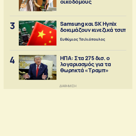
οικοδόμους
3
Samsung και SK Hynix
δοκιμάζουν κινεζικά τσιπ
Ευθύμιος Τσιλιόπουλος
4
ΗΠΑ: Στα 275 δισ. ο
λογαριασμός για τα
θωρηκτά «Τραμπ»