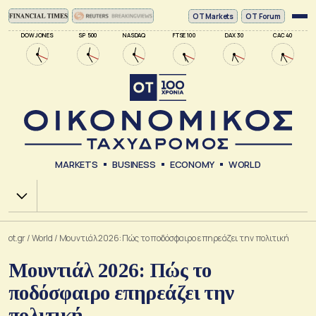
ΟΤ Markets
OT Forum
DOW JONES
SP 500
NASDAQ
FTSE 100
DAX 30
CAC 40
MARKETS
BUSINESS
ECONOMY
WORLD
Χ.Α.
ot.gr
/
World
/
Μουντιάλ 2026: Πώς το ποδόσφαιρο επηρεάζει την πολιτική
Μουντιάλ 2026: Πώς το
ποδόσφαιρο επηρεάζει την
πολιτική