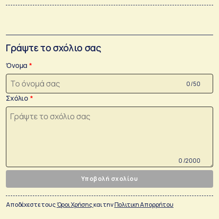
Γράψτε το σχόλιο σας
Όνομα
0 /50
Σχόλιο
0 /2000
Υποβολή σχολίου
Αποδέχεστε τους
Όροι Χρήσης
και την
Πολιτικη Απορρήτου