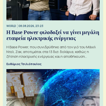
WORLD
08.08.2026, 23:23
Η Base Power φιλοδοξεί να γίνει μεγάλη
εταιρεία ηλεκτρικής ενέργειας
Η Base Power, που συνιδρύθηκε από τον γιό του Μάικλ
Ντελ, Ζακ, αποτιμάται στα 13 δισ. δολάρια, καθώς η
ζήτηση ηλεκτρικής ενέργειας και η αποθήκευση
μπαταριών αυξάνονται
Ευθύμιος Τσιλιόπουλος