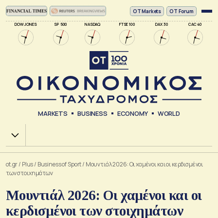
ΟΤ Markets
OT Forum
DOW JONES
SP 500
NASDAQ
FTSE 100
DAX 30
CAC 40
MARKETS
BUSINESS
ECONOMY
WORLD
Χ.Α.
ot.gr
/
Plus
/
Business of Sport
/
Μουντιάλ 2026: Οι χαμένοι και οι κερδισμένοι
των στοιχημάτων
Μουντιάλ 2026: Οι χαμένοι και οι
κερδισμένοι των στοιχημάτων