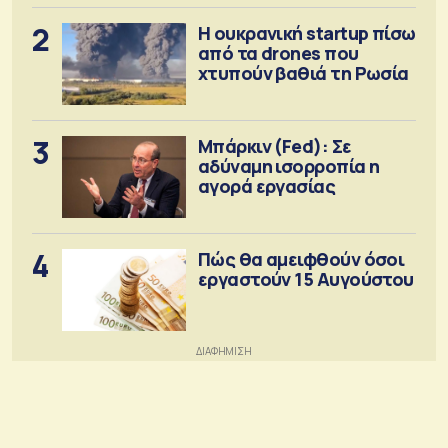
2
Η ουκρανική startup πίσω
από τα drones που
χτυπούν βαθιά τη Ρωσία
3
Μπάρκιν (Fed): Σε
αδύναμη ισορροπία η
αγορά εργασίας
4
Πώς θα αμειφθούν όσοι
εργαστούν 15 Αυγούστου