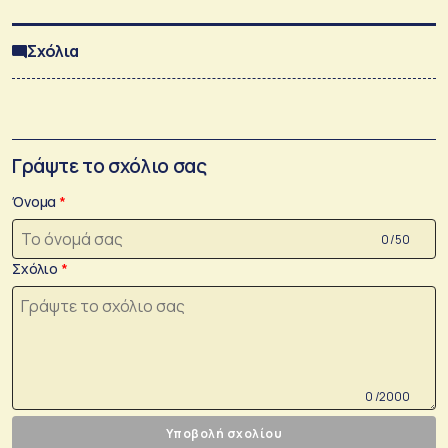
Σχόλια
Γράψτε το σχόλιο σας
Όνομα
0 /50
Σχόλιο
0 /2000
Υποβολή σχολίου