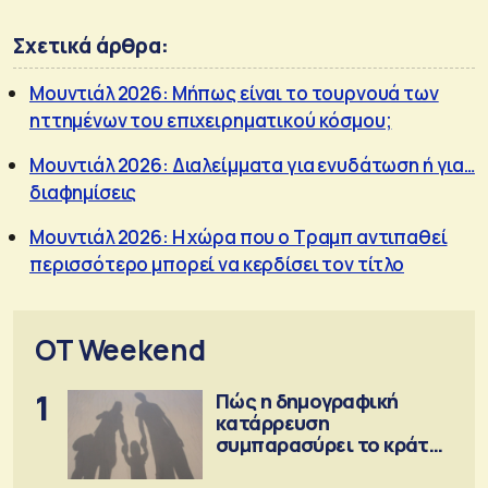
Σχετικά άρθρα:
Μουντιάλ 2026: Μήπως είναι το τουρνουά των
ηττημένων του επιχειρηματικού κόσμου;
Μουντιάλ 2026: Διαλείμματα για ενυδάτωση ή για…
διαφημίσεις
Μουντιάλ 2026: Η χώρα που ο Τραμπ αντιπαθεί
περισσότερο μπορεί να κερδίσει τον τίτλο
OT Weekend
1
Πώς η δημογραφική
κατάρρευση
συμπαρασύρει το κράτος
πρόνοιας