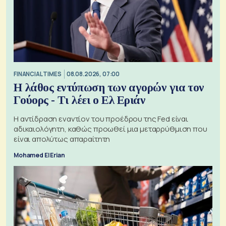
FINANCIAL TIMES
08.08.2026, 07:00
Η λάθος εντύπωση των αγορών για τον
Γούορς - Τι λέει ο Ελ Εριάν
Η αντίδραση εναντίον του προέδρου της Fed είναι
αδικαιολόγητη, καθώς προωθεί μια μεταρρύθμιση που
είναι απολύτως απαραίτητη
Mohamed El Erian