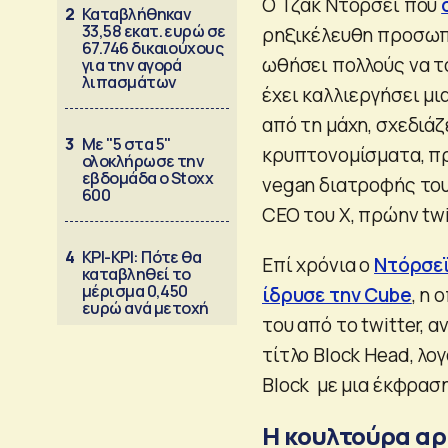
Ο Τζακ Ντόρσεϊ που
2
Καταβλήθηκαν
33,58 εκατ. ευρώ σε
ρηξικέλευθη προσωπι
67.746 δικαιούχους
ωθήσει πολλούς να το
για την αγορά
λιπασμάτων
έχει καλλιεργήσει μ
από τη μάχη, σχεδιάζ
3
Με "5 στα 5"
κρυπτονομίσματα, πρ
ολοκλήρωσε την
εβδομάδα ο Stoxx
vegan διατροφής του.
600
CEO του Χ, πρώην twi
4
ΚΡΙ-ΚΡΙ: Πότε θα
Επί χρόνια ο
Ντόρσε
καταβληθεί το
μέρισμα 0,450
ίδρυσε την Cube
, η
ευρώ ανά μετοχή
του από το twitter, 
τίτλο Block Head, λο
Block με μια έκφρασ
Η κουλτούρα αρ