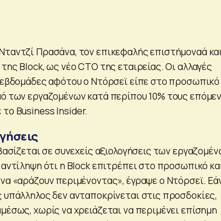
Νταντζί Πρασάνα, τον επικεφαλής επιστήμοναά κα
της Block, ως νέο CTO της εταιρείας. Οι αλλαγές
ς εβδομάδες αφότου ο Ντόρσεϊ είπε στο προσωπικό
μό των εργαζομένων κατά περίπου 10% τους επόμε
το Business Insider.
ογήσεις
 βασίζεται σε συνεχείς αξιολογήσεις των εργαζομέ
 αντίληψη ότι η Block επιτρέπει στο προσωπικό κα
 να «αράζουν περιμένοντας», έγραψε ο Ντόρσεϊ. Εά
ς υπάλληλος δεν ανταποκρίνεται στις προσδοκίες,
αμέσως, χωρίς να χρειάζεται να περιμένει επίσημη