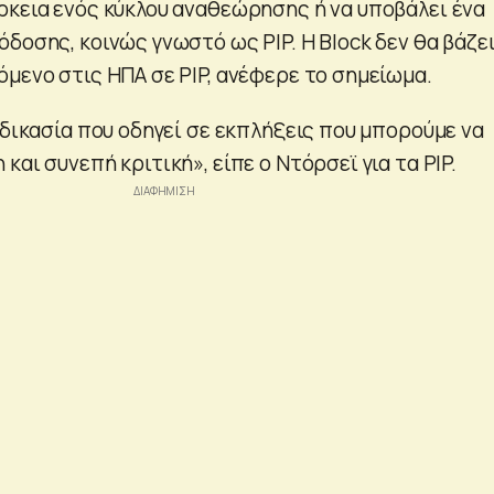
ρκεια ενός κύκλου αναθεώρησης ή να υποβάλει ένα
δοσης, κοινώς γνωστό ως PIP. Η Block δεν θα βάζε
όμενο στις ΗΠΑ σε PIP, ανέφερε το σημείωμα.
αδικασία που οδηγεί σε εκπλήξεις που μπορούμε να
και συνεπή κριτική», είπε ο Ντόρσεϊ για τα PIP.