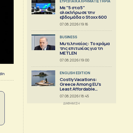
ΕΥΡΩΠΑΪΚΑ ΧΡΗΜΑΤΙΣΤΗΡΙΑ
Με "5 στα 5"
ολοκλήρωσε την
εβδομάδα ο Stoxx 600
07.08.2026 | 19:16
BUSINESS
Μυτιληναίος: Το κράμα
της επιτυχίας για τη
METLEN
07.08.2026 | 19:00
ENGLISH EDITION
dIn
Costly Vacations:
Greece Among EU’s
Least Affordable
Countries
07.08.2026 | 18:45