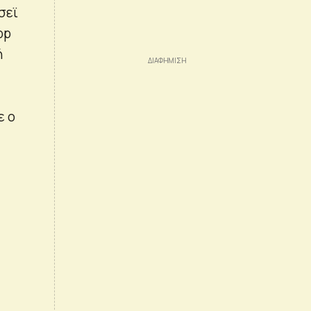
σεϊ
pp
ή
ε ο