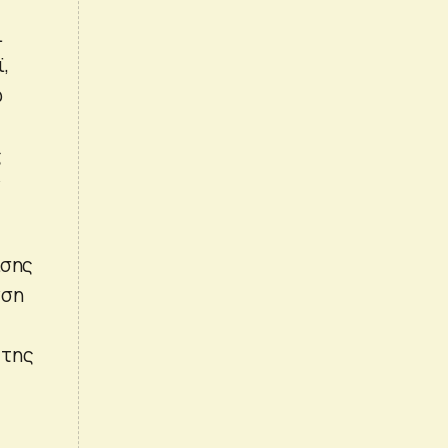
ι
ϊ,
ω
ς
ν
ίσης
νση
 της