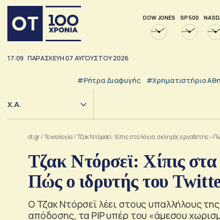
DOW JONES
SP 500
NASD
17:09
ΠΑΡΑΣΚΕΥΗ
07
ΑΥΓΟΥΣΤΟΥ
2026
#ρήτρα Διαφυγής
#Χρηματιστήριο Αθ
Χ.Α.
ot.gr
/
Τεχνολογία
/
Τζακ Ντόρσεϊ: Χίπις στα λόγια, σκληρός εργοδότης – Πώ
Τζακ Ντόρσεϊ: Χίπις στα
Πώς ο ιδρυτής του Twitte
Ο Τζακ Ντόρσεϊ λέει στους υπαλλήλους της 
απόδοσης, τα PIP υπέρ του «άμεσου χωρι