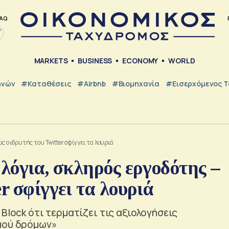
AQ
MARKETS
BUSINESS
ECONOMY
WORLD
ηνών
#Καταθέσεις
#Airbnb
#Βιομηχανία
#εισερχόμενος Τ
ς ο ιδρυτής του Twitter σφίγγει τα λουριά
 λόγια, σκληρός εργοδότης –
r σφίγγει τα λουριά
Block ότι τερματίζει τις αξιολογήσεις
σμού δρόμων»