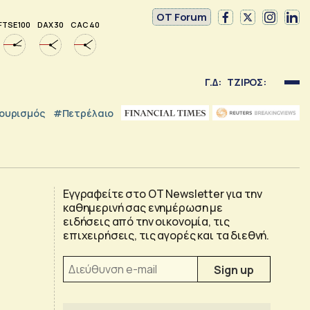
OT Forum
FTSE 100
DAX 30
CAC 40
Γ.Δ:
ΤΖΙΡΟΣ:
ουρισμός
#Πετρέλαιο
Εγγραφείτε στο OT Newsletter για την
καθημερινή σας ενημέρωση με
ειδήσεις από την οικονομία, τις
επιχειρήσεις, τις αγορές και τα διεθνή.