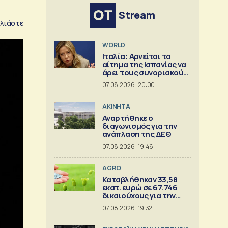
Stream
λιάστε
WORLD
Ιταλία: Αρνείται το
αίτημα της Ισπανίας να
άρει τους συνοριακούς
περιορισμούς
07.08.2026 | 20:00
ΑΚΙΝΗΤΑ
Αναρτήθηκε ο
διαγωνισμός για την
ανάπλαση της ΔΕΘ
07.08.2026 | 19:46
AGRO
Καταβλήθηκαν 33,58
εκατ. ευρώ σε 67.746
δικαιούχους για την
αγορά λιπασμάτων
07.08.2026 | 19:32