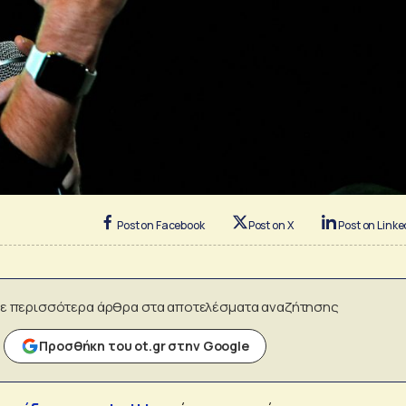
Post on Facebook
Post on X
Post on Linke
ε περισσότερα άρθρα στα αποτελέσματα αναζήτησης
Προσθήκη του ot.gr στην Google