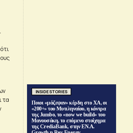
ι
 ότι
νους
νων
INSIDE STORIES
ι τα
Ποιοι «μάζεψαν» κέρδη στο ΧΑ, οι
ν
«200+» του Μυτιληναίου, η κόντρα
της Jumbo, το «now we build» του
Μανουσάκη, το επόμενο στοίχημα
της CrediaBank, στην ΕΝ.Α.
Growth η Rev Energy