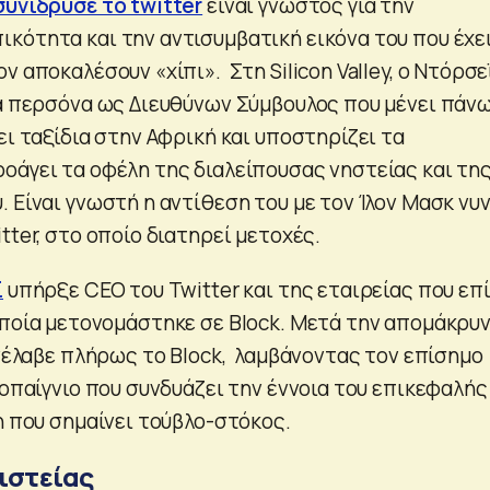
συνίδρυσε το twitter
είναι γνωστός για την
κότητα και την αντισυμβατική εικόνα του που έχε
ν αποκαλέσουν «χίπι». Στη Silicon Valley, ο Ντόρσε
ια περσόνα ως Διευθύνων Σύμβουλος που μένει πάν
ει ταξίδια στην Αφρική και υποστηρίζει τα
οάγει τα οφέλη της διαλείπουσας νηστείας και τη
 Είναι γνωστή η αντίθεση του με τον Ίλον Μασκ νυ
tter, στο οποίο διατηρεί μετοχές.
ϊ
υπήρξε CEO του Twitter και της εταιρείας που επ
 οποία μετονομάστηκε σε Block. Μετά την απομάκρυ
ανέλαβε πλήρως το Block, λαμβάνοντας τον επίσημο
γοπαίγνιο που συνδυάζει την έννοια του επικεφαλής
η που σημαίνει τούβλο-στόκος.
ιστείας