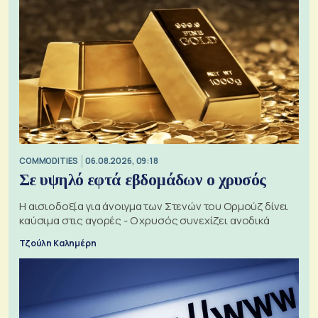
COMMODITIES
06.08.2026, 09:18
Σε υψηλό εφτά εβδομάδων ο χρυσός
Η αισιοδοξία για άνοιγμα των Στενών του Ορμούζ δίνει
καύσιμα στις αγορές - Ο χρυσός συνεχίζει ανοδικά
Τζούλη Καλημέρη