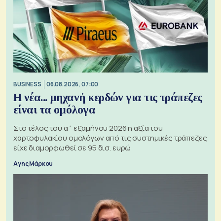
BUSINESS
06.08.2026, 07:00
Η νέα... μηχανή κερδών για τις τράπεζες
είναι τα ομόλογα
Στο τέλος του α΄ εξαμήνου 2026 η αξία του
χαρτοφυλακίου ομολόγων από τις συστημικές τράπεζες
είχε διαμορφωθεί σε 95 δισ. ευρώ
Αγης Μάρκου