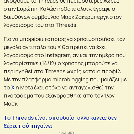
ανοίγουμε το Threads σε περισσότερες χώρες
στην Ευρώπη. Καλώς ήρθατε όλοι», έγραψε ο
διευθύνων σύμβουλος Μαρκ Ζάκερμπεργκ στον
λογαριασμό του στο Threads.
Για να μπορέσει κάποιος να χρησιμοποιήσει τον
μεγάλο αντίπαλο του X θα πρέπει να έχει
λογαριασμό στο Instagram, αν και την ημέρα που
λανσαρίστηκε (14/12) ο χρήστης μπορούσε να
περιηγηθεί στο Threads χωρίς κάποιο προφίλ.
Με την πλατφόρμα microblogging που μοιάζει με
το
Χ
η Meta έχει στόχο να ανταγωνισθεί την
πλατφόρμα που εξαγοράσθηκε από τον Ίλον
Μασκ.
Το Threads είναι σπουδαίο, αλλά κανείς δεν
ξέρει πού πηγαίνει