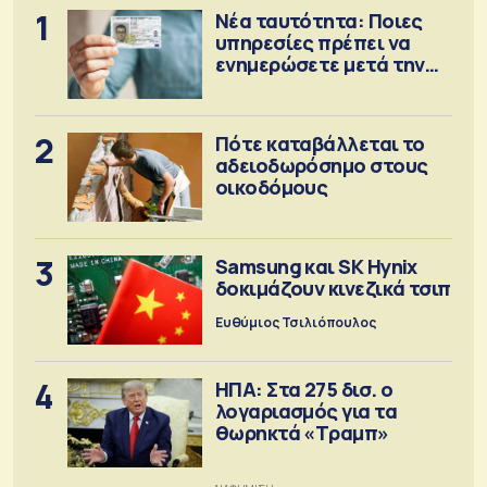
1
Νέα ταυτότητα: Ποιες
υπηρεσίες πρέπει να
ενημερώσετε μετά την
έκδοση
2
Πότε καταβάλλεται το
αδειοδωρόσημο στους
οικοδόμους
3
Samsung και SK Hynix
δοκιμάζουν κινεζικά τσιπ
Ευθύμιος Τσιλιόπουλος
4
ΗΠΑ: Στα 275 δισ. ο
λογαριασμός για τα
θωρηκτά «Τραμπ»