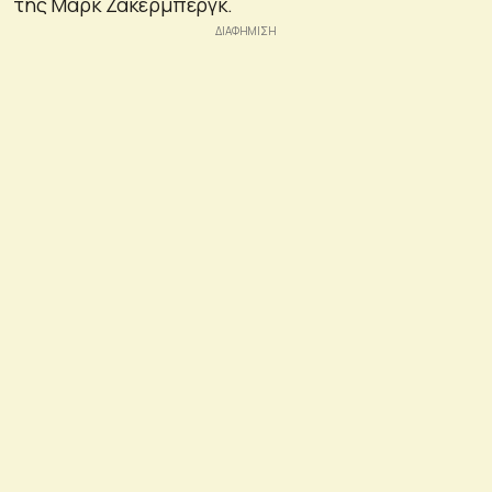
της Μαρκ Ζάκερμπεργκ.