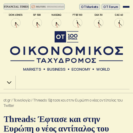
ΟΤ Markets
OT Forum
DOW JONES
SP 500
NASDAQ
FTSE 100
DAX 30
CAC 40
MARKETS
BUSINESS
ECONOMY
WORLD
Χ.Α.
ot.gr
/
Τεχνολογία
/
Threads: Έφτασε και στην Ευρώπη ο νέος αντίπαλος του
Twitter
Threads: Έφτασε και στην
Ευρώπη ο νέος αντίπαλος του