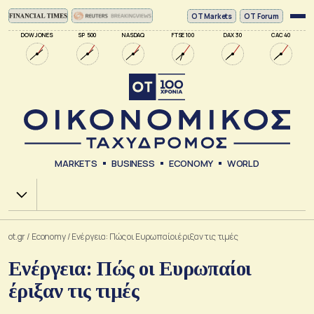
ΟΤ Markets
OT Forum
DOW JONES
SP 500
NASDAQ
FTSE 100
DAX 30
CAC 40
MARKETS
BUSINESS
ECONOMY
WORLD
Χ.Α.
ot.gr
/
Economy
/
Ενέργεια: Πώς οι Ευρωπαίοι έριξαν τις τιμές
Ενέργεια: Πώς οι Ευρωπαίοι
έριξαν τις τιμές