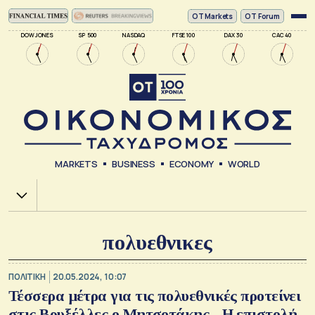
ΟΤ Markets
OT Forum
DOW JONES
SP 500
NASDAQ
FTSE 100
DAX 30
CAC 40
MARKETS
BUSINESS
ECONOMY
WORLD
Χ.Α.
πολυεθνικες
ΠΟΛΙΤΙΚΗ
20.05.2024, 10:07
Τέσσερα μέτρα για τις πολυεθνικές προτείνει
στις Βρυξέλλες ο Μητσοτάκης - Η επιστολή