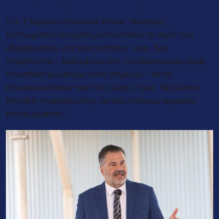
Να γίνουν «πρεσβευτές»
Ο κ. Στεργίου πρότεινε στους τέσσερις
διπλωμάτες να χρησιμοποιήσουν το νερό του
υδραγωγείου για τους κήπους τους. Και
παράλληλα – δεδομένου ότι το υδραγωγείο είναι
προσβάσιμο μέχρις ενός σημείου – να το
επικοινωνήσουν και στις χώρες τους. Να γίνουν
δηλαδή «πρεσβευτές» αυτού σπάνιου αρχαίου
επιτεύγματος.