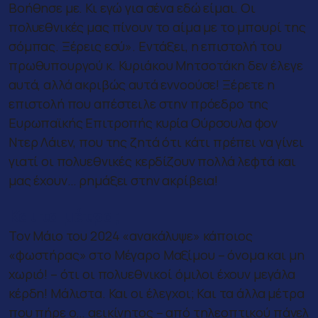
Βοήθησε με. Κι εγώ για σένα εδώ είμαι. Οι
πολυεθνικές μας πίνουν το αίμα με το μπουρί της
σόμπας. Ξέρεις εσύ». Εντάξει, η επιστολή του
πρωθυπουργού κ. Κυριάκου Μητσοτάκη δεν έλεγε
αυτά, αλλά ακριβώς αυτά εννοούσε! Ξέρετε η
επιστολή που απέστειλε στην πρόεδρο της
Ευρωπαϊκής Επιτροπής κυρία Ούρσουλα φον
Ντερ Λάιεν, που της ζητά ότι κάτι πρέπει να γίνει
γιατί οι πολυεθνικές κερδίζουν πολλά λεφτά και
μας έχουν… ρημάξει στην ακρίβεια!
Και τα μέτρα;
Τον Μάιο του 2024 «ανακάλυψε» κάποιος
«φωστήρας» στο Μέγαρο Μαξίμου – όνομα και μη
χωριό! – ότι οι πολυεθνικοί όμιλοι έχουν μεγάλα
κέρδη! Μάλιστα. Και οι έλεγχοι; Και τα άλλα μέτρα
που πήρε ο… αεικίνητος – από τηλεοπτικού πάνελ