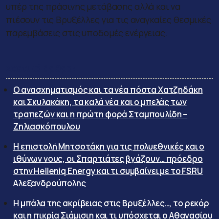
υπέρ της πράσινης μετάβασης αλλά και να
πιέσουν τις Βρυξέλλες για τις αναγκαίες θεσμικές
παρεμβάσεις στις υποδομές ενέργειας.
Σχετικά άρθρα:
Ο ανασχηματισμός και τα νέα πόστα Χατζηδάκη
και Σκυλακάκη, τα καλά νέα και ο μπελάς των
τραπεζών και η πρώτη φορά Σταμπουλίδη –
Ζηλιασκόπουλου
Η επιστολή Μητσοτάκη για τις πολυεθνικές και ο
ιθύνων νους, οι Σπαρτιάτες βγάζουν… πρόεδρο
στην Helleniq Energy και τι συμβαίνει με το FSRU
Αλεξανδρούπολης
Η μπάλα της ακρίβειας στις Βρυξέλλες…, το ρεκόρ
και η πικρία Σιάμισιη και τι υπόσχεται ο Αθανασίου