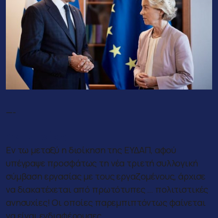
—-
Ανησυχίες
Εν τω μεταξύ η διοίκηση της ΕΥΔΑΠ, αφού
υπέγραψε προσφάτως τη νέα τριετή συλλογική
σύμβαση εργασίας με τους εργαζομένους, άρχισε
να διακατέχεται από πρωτότυπες … πολιτιστικές
ανησυχίες! Οι οποίες παρεμπιπτόντως φαίνεται
να είναι ενδιαφέρουσες.