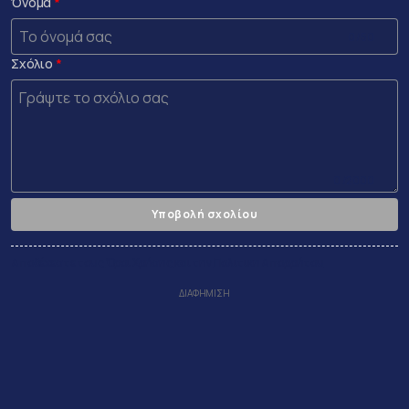
Όνομα
0 /50
Σχόλιο
0 /2000
Υποβολή σχολίου
Αποδέχεστε τους
Όροι Χρήσης
και την
Πολιτικη Απορρήτου