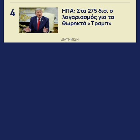
4
ΗΠΑ: Στα 275 δισ. ο
λογαριασμός για τα
θωρηκτά «Τραμπ»