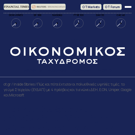
ΟΤ Markets
OT Forum
DOW JONES
SP 500
NASDAQ
FTSE 100
DAX 30
CAC 40
MARKETS
BUSINESS
ECONOMY
WORLD
ot.gr
/
Inside Stories
/
Πώς και πότε έχτισαν οι πολυεθνικές υψηλές τιμές, το
γεύμα Στεργίου (ΕΥΔΑΠ) με 4 πρέσβεις και τι ενώνει ΔΕΗ, E.ON, Uniper, Google
και Microsoft
Πώς και πότε έχτισαν οι
πολυεθνικές υψηλές τιμές, το
γεύμα Στεργίου (ΕΥΔΑΠ) με 4