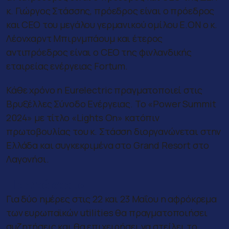
κ. Γιώργος Στάσσης, πρόεδρος είναι ο πρόεδρος
και CEO του μεγάλου γερμανικού ομίλου E.ON ο κ.
Λέονχαρντ Μπιρνμπάουμ και έτερος
αντιπρόεδρος είναι ο CEO της φινλανδικής
εταιρείας ενέργειας Fortum.
Κάθε χρόνο η Eurelectric πραγματοποιεί στις
Βρυξέλλες Σύνοδο Ενέργειας. Το «Power Summit
2024» με τίτλο «Lights On» κατόπιν
πρωτοβουλίας του κ. Στάσση διοργανώνεται στην
Ελλάδα και συγκεκριμένα στο Grand Resort στο
Λαγονήσι.
Η αφρόκρεμα
Για δύο ημέρες στις 22 και 23 Μαΐου η αφρόκρεμα
των ευρωπαϊκών utilities θα πραγματοποιήσει
συζητήσεις και θα επιχειρήσει να στείλει το