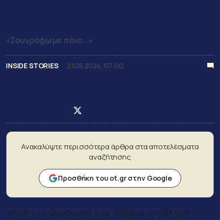
πρέσβεις και τι ενώνει ΔΕΗ, E.ON,
Uniper, Google και Microsoft
«Σου γράφω με πόνο...»
INSIDE STORIES
21.05.2024, 07:00
Newsroom
Post on Facebook
Post on X
Post on LinkedIn
Ανακαλύψτε περισσότερα άρθρα στα αποτελέσματα
αναζήτησης
Προσθήκη του ot.gr στην Google
«Αγαπητή Ούρσουλα, έχω σοβαρό πρόβλημα.