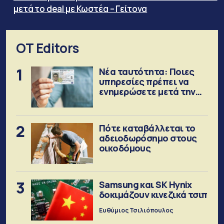
μετά το deal με Κωστέα – Γείτονα
OT Editors
1
Νέα ταυτότητα: Ποιες
υπηρεσίες πρέπει να
ενημερώσετε μετά την
έκδοση
2
Πότε καταβάλλεται το
αδειοδωρόσημο στους
οικοδόμους
3
Samsung και SK Hynix
δοκιμάζουν κινεζικά τσιπ
Ευθύμιος Τσιλιόπουλος