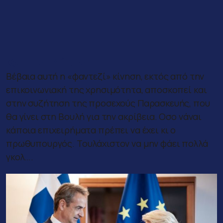
Και η συζήτηση
Βέβαια αυτή η «φαντεζί» κίνηση, εκτός από την
επικοινωνιακή της χρησιμότητα, αποσκοπεί και
στην συζήτηση της προσεχούς Παρασκευής, που
θα γίνει στη Βουλή για την ακρίβεια. Οσο νάναι
κάποια επιχειρήματα πρέπει να έχει κι ο
πρωθυπουργός. Τουλάχιστον να μην φάει πολλά
γκολ….