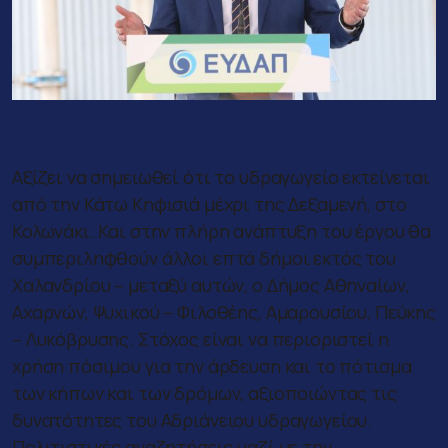
Σε οκτώ δήμους
Αξίζει να σημειωθεί ότι το υδραγωγείο εκτείνεται
από την Κάτω Κηφισιά μέχρι της Δεξαμενή, στο
Κολωνάκι. Και στην πλήρη ανάπτυξη του έργου θα
συμπεριληφθούν άλλοι επτά δήμοι εκτός του
Χαλανδρίου – μεταξύ αυτών, ο Δήμος Αθηναίων,
Αχαρνών, Ψυχικού – Φιλοθέης, Αμαρουσίου, Πεύκης
– Λυκόβρυσης. Στόχος είναι να περιοριστεί η
χρήση πόσιμου για την άρδευση και το πότισμα
των κήπων και των δρόμων, αξιοποιώντας τις
δυνατότητες του Αδριάνειου υδραγωγείου.
Πολιτιστικές αναζητήσεις μαζί με την