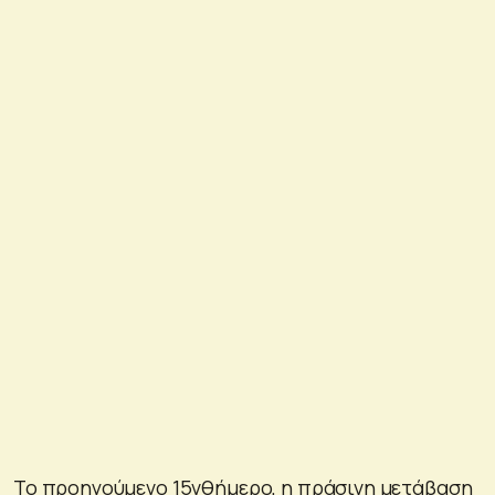
Το προηγούμενο 15νθήμερο, η πράσινη μετάβαση