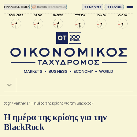
ΟΤ Markets
OT Forum
DOW JONES
SP 500
NASDAQ
FTSE 100
DAX 30
CAC 40
MARKETS
BUSINESS
ECONOMY
WORLD
Χ.Α.
ot.gr
/
Partners
/
H ημέρα της κρίσης για την BlackRock
H ημέρα της κρίσης για την
BlackRock