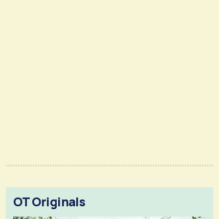
OT Originals