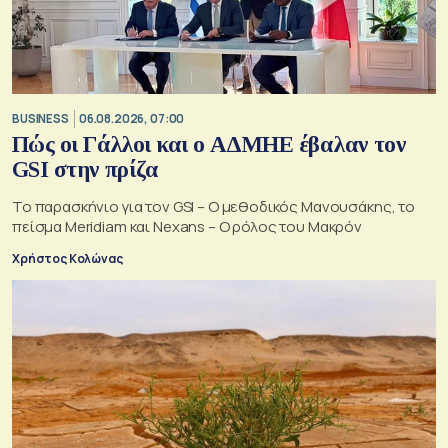
BUSINESS
06.08.2026, 07:00
Πώς οι Γάλλοι και ο ΑΔΜΗΕ έβαλαν τον
GSI στην πρίζα
Το παρασκήνιο για τον GSI – Ο μεθοδικός Μανουσάκης, το
πείσμα Meridiam και Nexans – Ο ρόλος του Μακρόν
Χρήστος Κολώνας