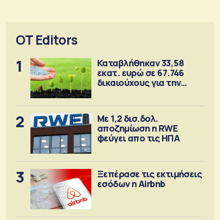
OT Editors
1
Καταβλήθηκαν 33,58
εκατ. ευρώ σε 67.746
δικαιούχους για την
αγορά λιπασμάτων
2
Με 1,2 δισ.δολ.
αποζημίωση η RWE
φεύγει απο τις ΗΠΑ
3
Ξεπέρασε τις εκτιμήσεις
εσόδων η Airbnb