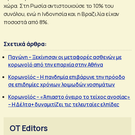
χώρα. Στη Ρωσία αντιστοιχούσε το 10% του
συνόλου, ενώ η Ινδονησία και η Βραζιλία είχαν
ποσοστά από 8%.
Σχετικά άρθρα:
Παγώνη – Ξεκίνησαν οι μεταφορές ασθενών με
κορωνοϊό από την επαρχία στην Αθήνα
Κορωνοϊός – Η πανδημία επιβάρυνε την πρόοδο
σε επιδημίες χρόνιων λοιμωδών νοσημάτων
Κορωνοϊός – «Άπιαστο όνειρο το τείχος ανοσίας»
– Η Δέλτα+ δυναμιτίζει τις τελευταίες ελπίδες
OT Editors