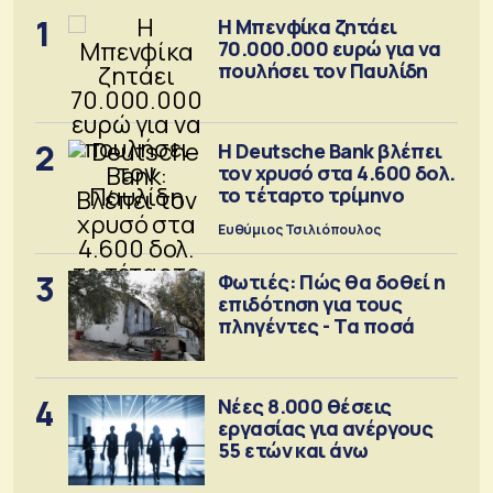
1
Η Μπενφίκα ζητάει
70.000.000 ευρώ για να
πουλήσει τον Παυλίδη
2
Η Deutsche Bank βλέπει
τον χρυσό στα 4.600 δολ.
το τέταρτο τρίμηνο
Ευθύμιος Τσιλιόπουλος
3
Φωτιές: Πώς θα δοθεί η
επιδότηση για τους
πληγέντες - Τα ποσά
4
Νέες 8.000 θέσεις
εργασίας για ανέργους
55 ετών και άνω