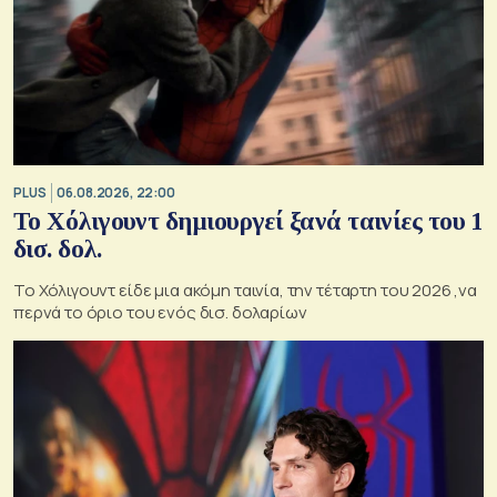
PLUS
06.08.2026, 22:00
Το Χόλιγουντ δημιουργεί ξανά ταινίες του 1
δισ. δολ.
Το Χόλιγουντ είδε μια ακόμη ταινία, την τέταρτη του 2026 ,να
περνά το όριο του ενός δισ. δολαρίων