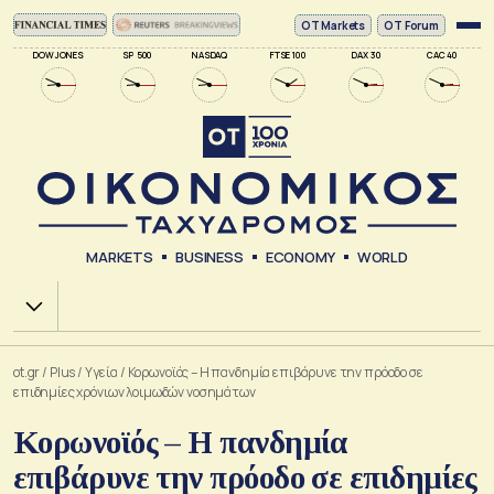
ΟΤ Markets
OT Forum
DOW JONES
SP 500
NASDAQ
FTSE 100
DAX 30
CAC 40
MARKETS
BUSINESS
ECONOMY
WORLD
Χ.Α.
ot.gr
/
Plus
/
Υγεία
/
Κορωνοϊός – Η πανδημία επιβάρυνε την πρόοδο σε
επιδημίες χρόνιων λοιμωδών νοσημάτων
Κορωνοϊός – Η πανδημία
επιβάρυνε την πρόοδο σε επιδημίες