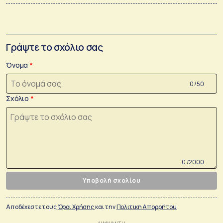
Γράψτε το σχόλιο σας
Όνομα
0 /50
Σχόλιο
0 /2000
Υποβολή σχολίου
Αποδέχεστε τους
Όροι Χρήσης
και την
Πολιτικη Απορρήτου