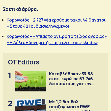
Σχετικά άρθρα:
Κορωνοϊός – 2.727 νέα κρούσματα και 44 θάνατοι
– Στους 421 οι διασωληνωμένοι
Κορωνοϊός – «Άπιαστο όνειρο το τείχος ανοσίας»
– Η Δέλτα+ δυναμιτίζει τις τελευταίες ελπίδες
OT Editors
1
Καταβλήθηκαν 33,58
εκατ. ευρώ σε 67.746
δικαιούχους για την
αγορά λιπασμάτων
2
Με 1,2 δισ.δολ.
αποζημίωση η RWE