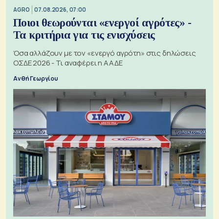
AGRO
07.08.2026, 07:00
Ποιοι θεωρούνται «ενεργοί αγρότες» -
Τα κριτήρια για τις ενισχύσεις
Όσα αλλάζουν με τον «ενεργό αγρότη» στις δηλώσεις
ΟΣΔΕ 2026 - Τι αναφέρει η ΑΑΔΕ
Ανθή Γεωργίου