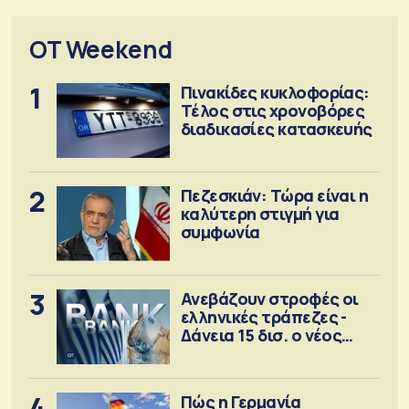
OT Weekend
1
Πινακίδες κυκλοφορίας:
Τέλος στις χρονοβόρες
διαδικασίες κατασκευής
2
Πεζεσκιάν: Τώρα είναι η
καλύτερη στιγμή για
συμφωνία
3
Ανεβάζουν στροφές οι
ελληνικές τράπεζες -
Δάνεια 15 δισ. ο νέος
στόχος
4
Πώς η Γερμανία