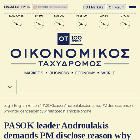
ΟΤ Markets
OT Forum
DOW JONES
SP 500
NASDAQ
FTSE 100
DAX 30
CAC 40
MARKETS
BUSINESS
ECONOMY
WORLD
Χ.Α.
ot.gr
/
English Edition
/
PASOK leader Androulakis demands PM disclose reason
why intelligence agency wiretapped his mobile phone
PASOK leader Androulakis
demands PM disclose reason why