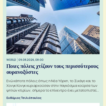
WORLD
09.08.2026, 08:00
Ποιες πόλεις χτίζουν τους περισσότερους
ουρανοξύστες
Ενώ κάποτε πόλεις όπως η Νέα Υόρκη, το Σικάγο και το
Χονγκ Κονγκ κυριαρχούσαν στην παγκόσμια κούρσα των
ψηλών κτιρίων, σήμερα το επίκεντρο έχει μετατοπιστεί
προς την Ασία
Ευθύμιος Τσιλιόπουλος