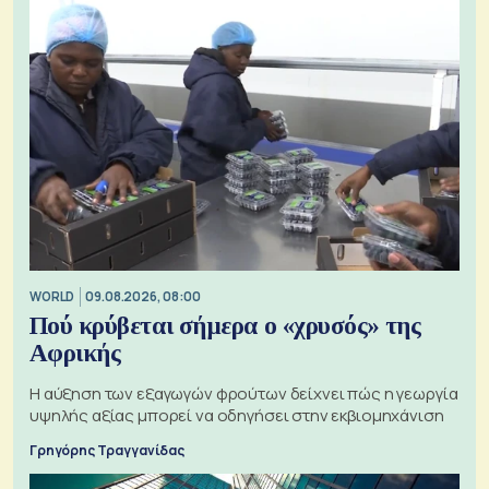
WORLD
09.08.2026, 08:00
Πού κρύβεται σήμερα ο «χρυσός» της
Αφρικής
Η αύξηση των εξαγωγών φρούτων δείχνει πώς η γεωργία
υψηλής αξίας μπορεί να οδηγήσει στην εκβιομηχάνιση
Γρηγόρης Τραγγανίδας