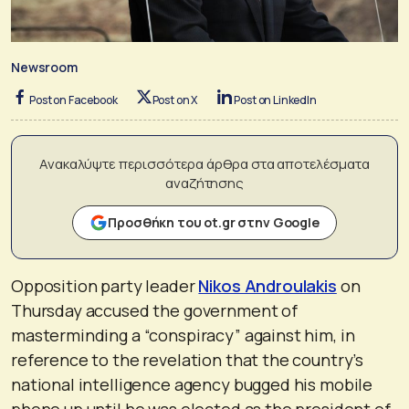
Newsroom
Post on Facebook
Post on X
Post on LinkedIn
Ανακαλύψτε περισσότερα άρθρα στα αποτελέσματα
αναζήτησης
Προσθήκη του ot.gr στην Google
Opposition party leader
Nikos Androulakis
on
Thursday accused the government of
masterminding a “conspiracy” against him, in
reference to the revelation that the country’s
national intelligence agency bugged his mobile
phone up until he was elected as the president of