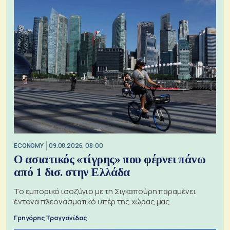
ECONOMY
09.08.2026, 08:00
Ο ασιατικός «τίγρης» που φέρνει πάνω
από 1 δισ. στην Ελλάδα
Το εμπορικό ισοζύγιο με τη Σιγκαπούρη παραμένει
έντονα πλεονασματικό υπέρ της χώρας μας
Γρηγόρης Τραγγανίδας