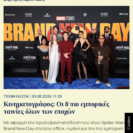
TΕΧΝΗ ΚΑΙ ΖΩΗ
09.08.2026, 11:25
Κινηματογράφος: Οι 8 πιο εμπορικές
ταινίες όλων των εποχών
Cookies
Με αφορμή την πρωτοφανή απόδοση του νέου Spider-Man:
Brand New Day στο box office, η μάχη για την πιο εμπορική