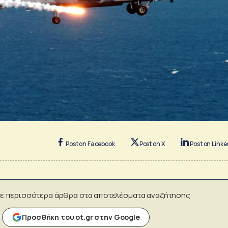
Post on Facebook
Post on X
Post on Linke
ε περισσότερα άρθρα στα αποτελέσματα αναζήτησης
Προσθήκη του ot.gr στην Google