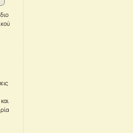
έδιο
ικού
μεις
 και
ορία