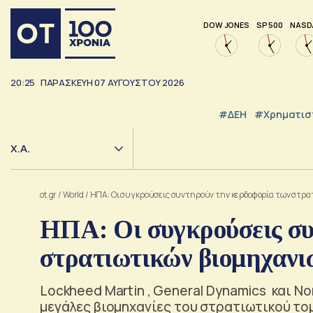
DOW JONES
SP 500
NASD
20:25
ΠΑΡΑΣΚΕΥΗ
07
ΑΥΓΟΥΣΤΟΥ
2026
#ΔΕΗ
#Χρηματισ
Χ.Α.
ot.gr
/
World
/
ΗΠΑ: Οι συγκρούσεις συντηρούν την κερδοφορία των στρα
ΗΠΑ: Οι συγκρούσεις συ
στρατιωτικών βιομηχανι
Lockheed Martin , General Dynamics και No
μεγάλες βιομηχανίες του στρατιωτικού το