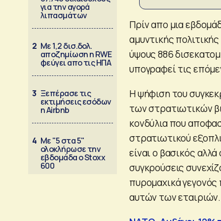
για την αγορά
λιπασμάτων
Πρίν απο μια εβδομά
αμυντικής πολιτικής 
2
Με 1,2 δισ.δολ.
ύψους 886 δισεκατομ
αποζημίωση η RWE
φεύγει απο τις ΗΠΑ
υπογραφεί τις επόμ
Η ψήφιση του συγκεκ
3
Ξεπέρασε τις
εκτιμήσεις εσόδων
των στρατιωτικών β
η Airbnb
κονδύλια που αποφασ
στρατιωτικού εξοπλι
4
Με "5 στα 5"
ολοκλήρωσε την
είναι ο βασικός αλλά
εβδομάδα ο Stoxx
600
συγκρούσεις συνεχίζο
πυρομαχικά γεγονός 
αυτών των εταιριών.