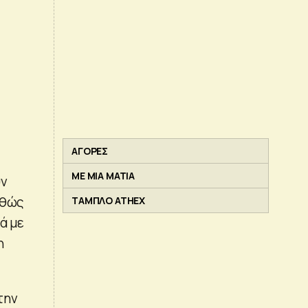
ΑΓΟΡΕΣ
ΜΕ ΜΙΑ ΜΑΤΙΑ
ύν
αθώς
ΤΑΜΠΛΟ ATHEX
ά με
η
την