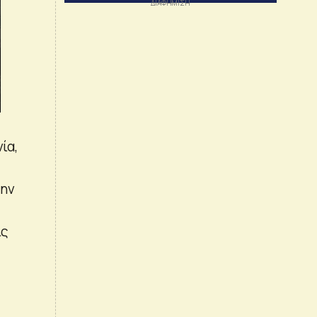
ία,
την
ις