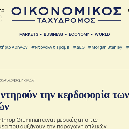
AQ
MARKETS
BUSINESS
ECONOMY
WORLD
τήριο Αθηνών
#Ντόναλντ Τραμπ
#ΔΕΘ
#Morgan Stanley
#
τιωτικών βιομηχανιών
ντηρούν την κερδοφορία τω
ών
rthrop Grumman είναι μερικές απο τις
μέα που αυξάνουν την παραγωγή οπλικών