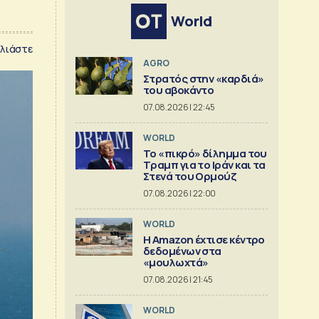
World
λιάστε
AGRO
Στρατός στην «καρδιά»
του αβοκάντο
07.08.2026 | 22:45
WORLD
Το «πικρό» δίλημμα του
Τραμπ για το Ιράν και τα
Στενά του Ορμούζ
07.08.2026 | 22:00
WORLD
Η Amazon έχτισε κέντρο
δεδομένων στα
«μουλωχτά»
07.08.2026 | 21:45
WORLD