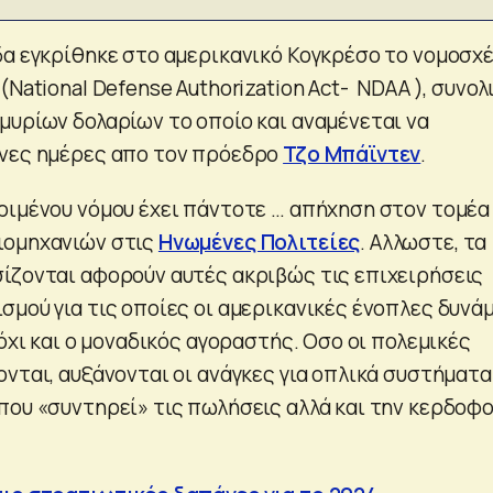
δα εγκρίθηκε στο αμερικανικό Κογκρέσο το νομοσχ
(National Defense Authorization Act- NDAA ), συνολ
μυρίων δολαρίων το οποίο και αναμένεται να
ενες ημέρες απο τον πρόεδρο
Τζο Μπάϊντεν
.
ριμένου νόμου έχει πάντοτε … απήχηση στον τομέα
ιομηχανιών στις
Ηνωμένες Πολιτείες
. Αλλωστε, τα
ίζονται αφορούν αυτές ακριβώς τις επιχειρήσεις
σμού για τις οποίες οι αμερικανικές ένοπλες δυνά
 όχι και ο μοναδικός αγοραστής. Οσο οι πολεμικές
νται, αυξάνονται οι ανάγκες για οπλικά συστήματα
που «συντηρεί» τις πωλήσεις αλλά και την κερδοφ