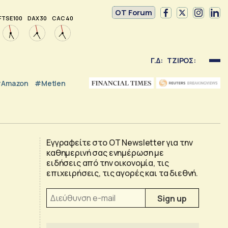
OT Forum
FTSE 100
DAX 30
CAC 40
Γ.Δ:
ΤΖΙΡΟΣ:
Amazon
#Metlen
Εγγραφείτε στο OT Newsletter για την
καθημερινή σας ενημέρωση με
ν
ειδήσεις από την οικονομία, τις
επιχειρήσεις, τις αγορές και τα διεθνή.