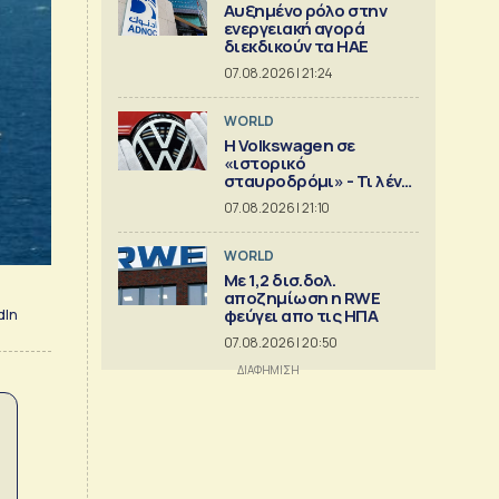
Αυξημένο ρόλο στην
ενεργειακή αγορά
διεκδικούν τα ΗΑΕ
07.08.2026 | 21:24
WORLD
Η Volkswagen σε
«ιστορικό
σταυροδρόμι» - Τι λένε
οι οικογένειες που την
07.08.2026 | 21:10
ελέγχουν
WORLD
Με 1,2 δισ.δολ.
αποζημίωση η RWE
φεύγει απο τις ΗΠΑ
dIn
07.08.2026 | 20:50