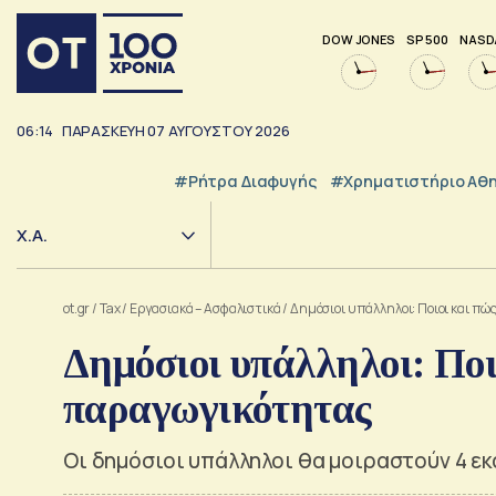
DOW JONES
SP 500
NASD
06:14
ΠΑΡΑΣΚΕΥΗ
07
ΑΥΓΟΥΣΤΟΥ
2026
#ρήτρα Διαφυγής
#Χρηματιστήριο Αθ
Χ.Α.
ot.gr
/
Tax
/
Εργασιακά – Ασφαλιστικά
/
Δημόσιοι υπάλληλοι: Ποιοι και π
Δημόσιοι υπάλληλοι: Ποι
παραγωγικότητας
Οι δημόσιοι υπάλληλοι θα μοιραστούν 4 εκ