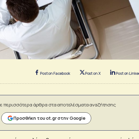
Post on Facebook
Post on X
Post on Linke
ε περισσότερα άρθρα στα αποτελέσματα αναζήτησης
Προσθήκη του ot.gr στην Google