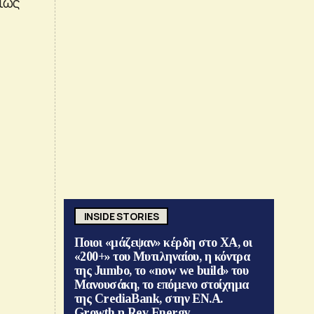
σίως
INSIDE STORIES
Ποιοι «μάζεψαν» κέρδη στο ΧΑ, οι
«200+» του Μυτιληναίου, η κόντρα
της Jumbo, το «now we build» του
Μανουσάκη, το επόμενο στοίχημα
της CrediaBank, στην ΕΝ.Α.
Growth η Rev Energy