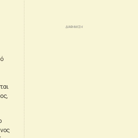
τό
ται
ος,
ο
ενος