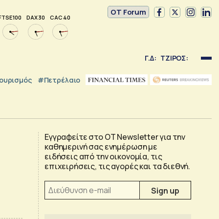
OT Forum
FTSE 100
DAX 30
CAC 40
Γ.Δ:
ΤΖΙΡΟΣ:
ουρισμός
#Πετρέλαιο
Εγγραφείτε στο OT Newsletter για την
καθημερινή σας ενημέρωση με
ειδήσεις από την οικονομία, τις
επιχειρήσεις, τις αγορές και τα διεθνή.