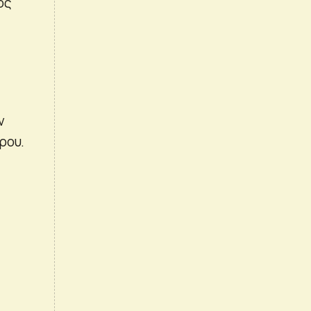
ος
ν
ρου.