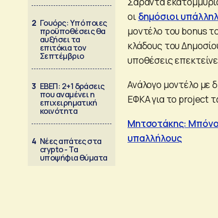
Σαράντα εκατομμύρι
οι
δημόσιοι υπάλλη
2
Γουόρς: Υπό ποιες
μοντέλο του bonus τ
προϋποθέσεις θα
αυξήσει τα
κλάδους του Δημοσίου
επιτόκια τον
Σεπτέμβριο
υποθέσεις επεκτείνετ
Ανάλογο μοντέλο με 
3
ΕΒΕΠ: 2+1 δράσεις
που αναμένει η
ΕΦΚΑ για το project
επιχειρηματική
κοινότητα
Μητσοτάκης: Μπόνο
υπαλλήλους
4
Νέες απάτες στα
crypto - Τα
υποψήφια θύματα