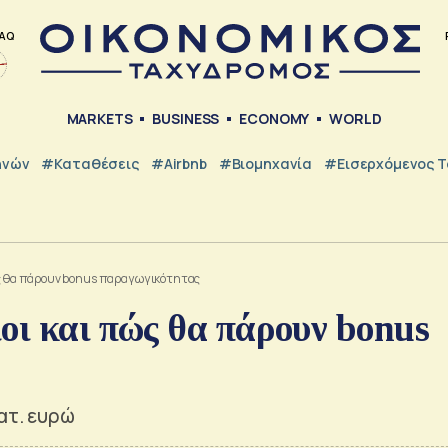
AQ
MARKETS
BUSINESS
ECONOMY
WORLD
ηνών
#Καταθέσεις
#Airbnb
#Βιομηχανία
#εισερχόμενος Τ
ώς θα πάρουν bonus παραγωγικότητας
οι και πώς θα πάρουν bonus
ατ. ευρώ