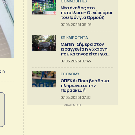
COMMODITIES
Νέα άνοδος στο
πετρέλαιο - Οι νέοι όροι
του Ιράν για Ορμούζ
07.08.2026 | 08:03
ΕΠΙΚΑΙΡΟΤΗΤΑ
Marfin: Σήμερα στον
εισαγγελέα η 46χρονη
που κατηγορείται για
την φονική επίθεση
07.08.2026 | 07:45
dIn
ECONOMY
ΟΠΕΚΑ: Ποιο βοήθημα
πληρώνεται την
Παρασκευή
07.08.2026 | 07:32