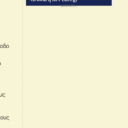
όοδο
η
υς
χους