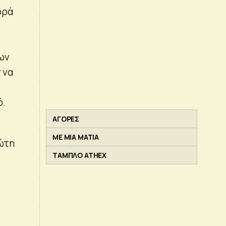
ορά
ων
 να
ό.
ΑΓΟΡΕΣ
ΜΕ ΜΙΑ ΜΑΤΙΑ
ρώτη
ΤΑΜΠΛΟ ATHEX