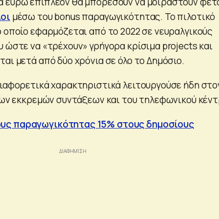
α ευρώ επιπλέον θα μπορέσουν να μοιραστούν φέτ
λοι
μέσω του bonus παραγωγικότητας. Το πιλοτικό
ο οποίο εφαρμόζεται από το 2022 σε νευραλγικούς
 ώστε να «τρέχουν» γρήγορα κρίσιμα projects και
αι μετά από δύο χρόνια σε όλο το Δημόσιο.
διαφορετικά χαρακτηριστικά λειτουργούσε ήδη στο
 των εκκρεμών συντάξεων και του τηλεφωνικού κέντ
υς παραγωγικότητας 15% στους δημοσίους