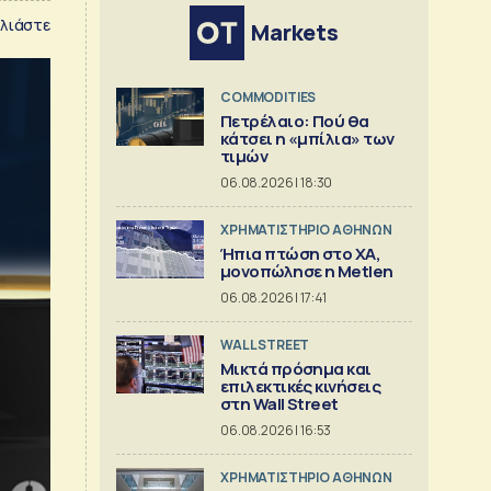
λιάστε
Markets
COMMODITIES
Πετρέλαιο: Πού θα
κάτσει η «μπίλια» των
τιμών
06.08.2026 | 18:30
XΡΗΜΑΤΙΣΤΗΡΙΟ ΑΘΗΝΩΝ
Ήπια πτώση στο ΧΑ,
μονοπώλησε η Metlen
06.08.2026 | 17:41
WALL STREET
Μικτά πρόσημα και
επιλεκτικές κινήσεις
στη Wall Street
06.08.2026 | 16:53
XΡΗΜΑΤΙΣΤΗΡΙΟ ΑΘΗΝΩΝ