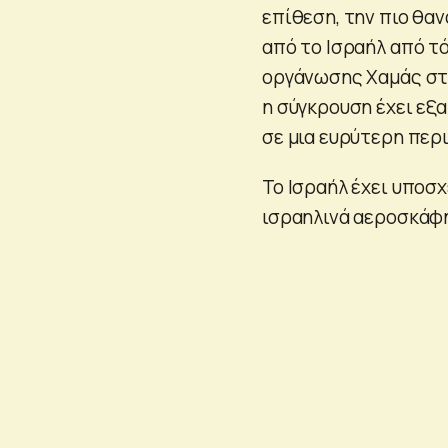
επίθεση, την πιο θα
από το Ισραήλ από τ
οργάνωσης Χαμάς στι
η σύγκρουση έχει εξ
σε μια ευρύτερη περ
Το Ισραήλ έχει υποσχ
ισραηλινά αεροσκάφη