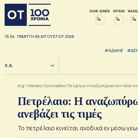
DOW JONES
SP 500
NASD
15:54
ΠΕΜΠΤΗ
06
ΑΥΓΟΥΣΤΟΥ
2026
#ΑΔΜΗΕ
#ΔΕ
Χ.Α.
ot.gr
/
Markets
/
Commodities
/
Πετρέλαιο: Η αναζωπύρωση στη Μέση Ανατ
Πετρέλαιο: Η αναζωπύρ
ανεβάζει τις τιμές
Το πετρέλαιο κινείται ανοδικά εν μέσω γ