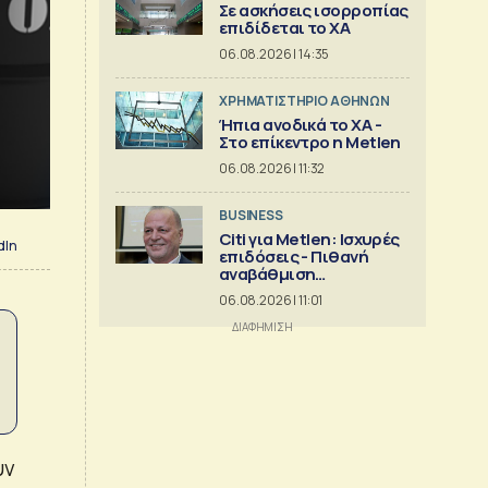
Σε ασκήσεις ισορροπίας
επιδίδεται το ΧΑ
06.08.2026 | 14:35
XΡΗΜΑΤΙΣΤΗΡΙΟ ΑΘΗΝΩΝ
Ήπια ανοδικά το ΧΑ -
Στο επίκεντρο η Metlen
06.08.2026 | 11:32
BUSINESS
Citi για Metlen: Ισχυρές
dIn
επιδόσεις - Πιθανή
αναβάθμιση
προβλέψεων
06.08.2026 | 11:01
υν