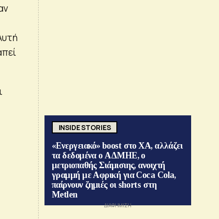
αν
Αυτή
απεί
ι
INSIDE STORIES
«Ενεργειακό» boost στο ΧΑ, αλλάζει
τα δεδομένα ο ΑΔΜΗΕ, ο
μετριοπαθής Σιάμισιης, ανοιχτή
γραμμή με Αφρική για Coca Cola,
παίρνουν ζημιές οι shorts στη
Metlen