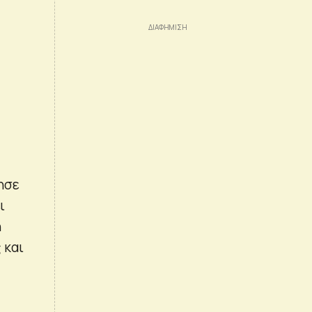
ησε
ι
ή
 και