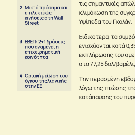
τις σημαντικές απώλ
2
Μικτά πρόσημα και
κλιμάκωση της σύγκρ
επιλεκτικές
κινήσεις στη Wall
Υψίπεδα του Γκολάν.
Street
Ειδικότερα, τα συμβ
3
ΕΒΕΠ: 2+1 δράσεις
ενισχύονται κατά 0,3
που αναμένει η
επιχειρηματική
εκπλήρωσης του αμερ
κοινότητα
στα 77,25 δολ/βαρέλι,
4
Οριακή μείωση του
Την περασμένη εβδομ
όγκου της λιανικής
στην ΕΕ
λόγω της πτώσης της
κατάπαυσης του πυρό