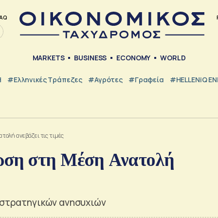
AQ
MARKETS
BUSINESS
ECONOMY
WORLD
Η
#ελληνικές Τράπεζες
#Αγρότες
#Γραφεία
#HELLENiQ E
ολή ανεβάζει τις τιμές
ωση στη Μέση Ανατολή
εωστρατηγικών ανησυχιών