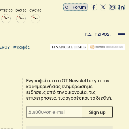
OT Forum
FTSE 100
DAX 30
CAC 40
Γ.Δ:
ΤΖΙΡΟΣ:
NERGY
#καφές
Εγγραφείτε στο OT Newsletter για την
καθημερινή σας ενημέρωση με
ειδήσεις από την οικονομία, τις
επιχειρήσεις, τις αγορές και τα διεθνή.