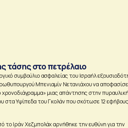
ς τάσης στο πετρέλαιο
υργικό συμβούλιο ασφαλείας του Ισραήλ εξουσιοδότ
πρωθυπουργού Μπενιαμίν Νετανιάχου να αποφασίσε
το χρονοδιάγραμμα» μιας απάντησης στην πυραυλικ
υ στα Υψίπεδα του Γκολάν που σκότωσε 12 εφήβους
ό το Ιράν Χεζμπολάχ αρνήθηκε την ευθύνη για την