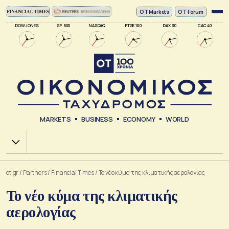
ΟΤ Markets
OT Forum
DOW JONES
SP 500
NASDAQ
FTSE 100
DAX 30
CAC 40
MARKETS
BUSINESS
ECONOMY
WORLD
Χ.Α.
ot.gr
/
Partners
/
Financial Times
/
Το νέο κύμα της κλιματικής αερολογίας
Το νέο κύμα της κλιματικής
αερολογίας