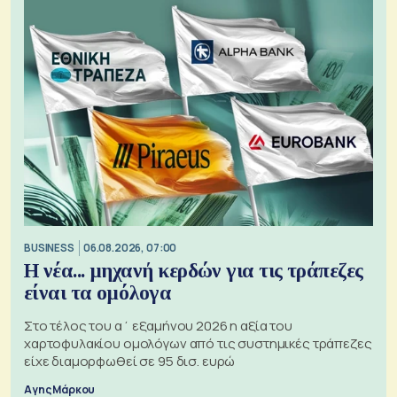
BUSINESS
06.08.2026, 07:00
Η νέα... μηχανή κερδών για τις τράπεζες
είναι τα ομόλογα
Στο τέλος του α΄ εξαμήνου 2026 η αξία του
χαρτοφυλακίου ομολόγων από τις συστημικές τράπεζες
είχε διαμορφωθεί σε 95 δισ. ευρώ
Αγης Μάρκου