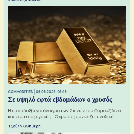
COMMODITIES
06.08.2026, 09:18
Σε υψηλό εφτά εβδομάδων ο χρυσός
Η αισιοδοξία για άνοιγμα των Στενών του Ορμούζ δίνει
καύσιμα στις αγορές - Ο χρυσός συνεχίζει ανοδικά
Τζούλη Καλημέρη