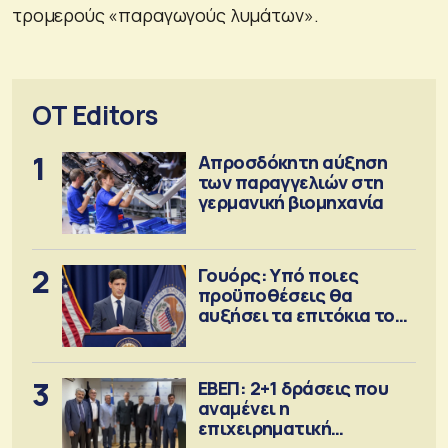
τρομερούς «παραγωγούς λυμάτων».
OT Editors
1
Απροσδόκητη αύξηση
των παραγγελιών στη
γερμανική βιομηχανία
2
Γουόρς: Υπό ποιες
προϋποθέσεις θα
αυξήσει τα επιτόκια τον
Σεπτέμβριο
3
ΕΒΕΠ: 2+1 δράσεις που
αναμένει η
επιχειρηματική