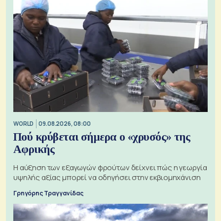
WORLD
09.08.2026, 08:00
Πού κρύβεται σήμερα ο «χρυσός» της
Αφρικής
Η αύξηση των εξαγωγών φρούτων δείχνει πώς η γεωργία
υψηλής αξίας μπορεί να οδηγήσει στην εκβιομηχάνιση
Γρηγόρης Τραγγανίδας