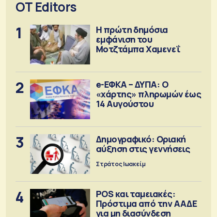
OT Editors
1
Η πρώτη δημόσια
εμφάνιση του
Μοτζτάμπα Χαμενεΐ
2
e-ΕΦΚΑ – ΔΥΠΑ: Ο
«χάρτης» πληρωμών έως
14 Αυγούστου
3
Δημογραφικό: Οριακή
αύξηση στις γεννήσεις
Στράτος Ιωακείμ
4
POS και ταμειακές:
Πρόστιμα από την ΑΑΔΕ
για μη διασύνδεση