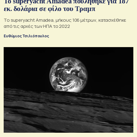
To superyacht Amadea πουλήθηκε για 187
εκ. δολάρια σε φίλο του Τραμπ
Το superyacht Amadea, μήκους 106 μέτρων, κατασχέθηκε
από τις αρχές των ΗΠΑ το 2022
Ευθύμιος Τσιλιόπουλος