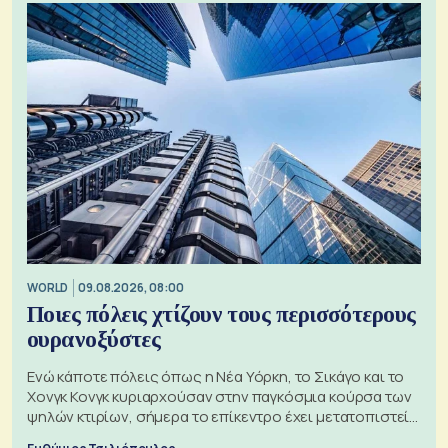
WORLD
09.08.2026, 08:00
Ποιες πόλεις χτίζουν τους περισσότερους
ουρανοξύστες
Ενώ κάποτε πόλεις όπως η Νέα Υόρκη, το Σικάγο και το
Χονγκ Κονγκ κυριαρχούσαν στην παγκόσμια κούρσα των
ψηλών κτιρίων, σήμερα το επίκεντρο έχει μετατοπιστεί
προς την Ασία