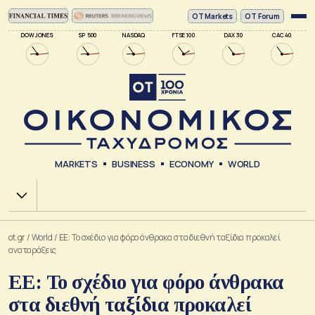
ΟΤ Markets
OT Forum
DOW JONES
SP 500
NASDAQ
FTSE 100
DAX 30
CAC 40
MARKETS
BUSINESS
ECONOMY
WORLD
Χ.Α.
ot.gr
/
World
/
ΕΕ: Το σχέδιο για φόρο άνθρακα στα διεθνή ταξίδια προκαλεί
αναταράξεις
ΕΕ: Το σχέδιο για φόρο άνθρακα
στα διεθνή ταξίδια προκαλεί