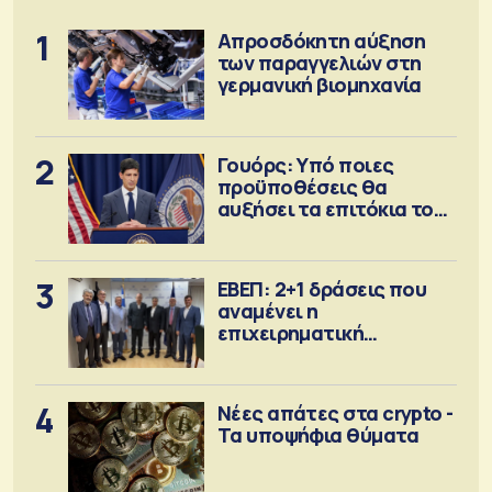
1
Απροσδόκητη αύξηση
των παραγγελιών στη
γερμανική βιομηχανία
2
Γουόρς: Υπό ποιες
προϋποθέσεις θα
αυξήσει τα επιτόκια τον
Σεπτέμβριο
3
ΕΒΕΠ: 2+1 δράσεις που
αναμένει η
επιχειρηματική
κοινότητα
4
Νέες απάτες στα crypto -
Τα υποψήφια θύματα