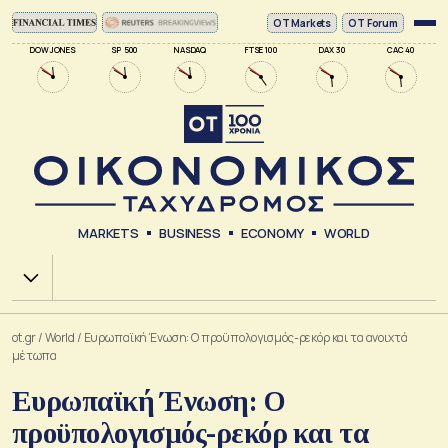
ΟΤ Markets
OT Forum
DOW JONES
SP 500
NASDAQ
FTSE 100
DAX 30
CAC 40
MARKETS
BUSINESS
ECONOMY
WORLD
Χ.Α.
ot.gr
/
World
/
Ευρωπαϊκή Ένωση: Ο προϋπολογισμός-ρεκόρ και τα ανοιχτά
μέτωπα
Ευρωπαϊκή Ένωση: Ο
προϋπολογισμός-ρεκόρ και τα