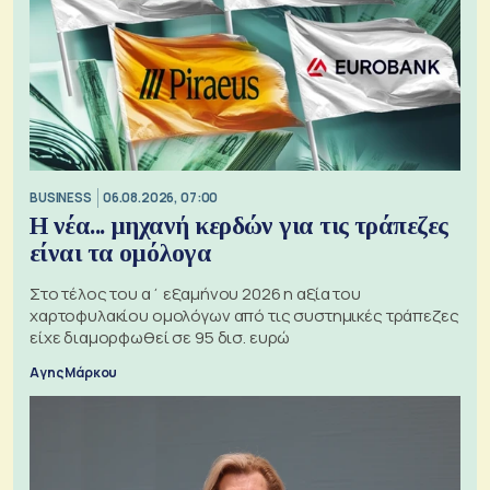
BUSINESS
06.08.2026, 07:00
Η νέα... μηχανή κερδών για τις τράπεζες
είναι τα ομόλογα
Στο τέλος του α΄ εξαμήνου 2026 η αξία του
χαρτοφυλακίου ομολόγων από τις συστημικές τράπεζες
είχε διαμορφωθεί σε 95 δισ. ευρώ
Αγης Μάρκου