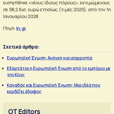
εισηγήθηκε «νέους ίδιους πόρους», εκτιμώμενους
σε 58,2 δισ. ευρώ ετησίως (τιμές 2025), από την 1η
Ιανουαρίου 2028.
Πηγή:
In.gr
Σχετικά άρθρα:
Ευρωπαϊκή Ένωση: Ανάγκη για ισορροπία
Εξαρτάται η Ευρωπαϊκή Ένωση από το εμπόριο με
την Κίνα;
Καναδάς και Ευρωπαϊκή Ένωση: Μια ιδέα που
κερδίζει έδαφος
OT Editors