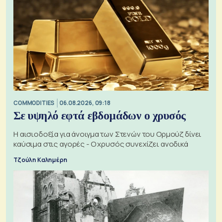
COMMODITIES
06.08.2026, 09:18
Σε υψηλό εφτά εβδομάδων ο χρυσός
Η αισιοδοξία για άνοιγμα των Στενών του Ορμούζ δίνει
καύσιμα στις αγορές - Ο χρυσός συνεχίζει ανοδικά
Τζούλη Καλημέρη