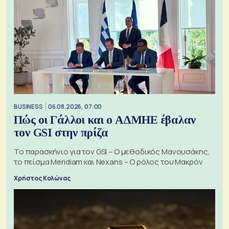
BUSINESS
06.08.2026, 07:00
Πώς οι Γάλλοι και ο ΑΔΜΗΕ έβαλαν
τον GSI στην πρίζα
Το παρασκήνιο για τον GSI – Ο μεθοδικός Μανουσάκης,
το πείσμα Meridiam και Nexans – Ο ρόλος του Μακρόν
Χρήστος Κολώνας