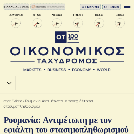
ΟΤ Markets
OT Forum
DOW JONES
SP 500
NASDAQ
FTSE 100
DAX 30
CAC 40
MARKETS
BUSINESS
ECONOMY
WORLD
Χ.Α.
ot.gr
/
World
/
Ρουμανία: Αντιμέτωπη με τον εφιάλτη του
στασιμοπληθωρισμού
Ρουμανία: Αντιμέτωπη με τον
εφιάλτη του στασιμοπληθωρισμού