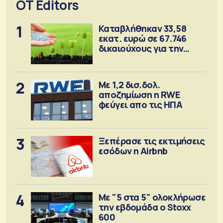
OT Editors
1
Καταβλήθηκαν 33,58
εκατ. ευρώ σε 67.746
δικαιούχους για την
αγορά λιπασμάτων
2
Με 1,2 δισ.δολ.
αποζημίωση η RWE
φεύγει απο τις ΗΠΑ
3
Ξεπέρασε τις εκτιμήσεις
εσόδων η Airbnb
4
Με "5 στα 5" ολοκλήρωσε
την εβδομάδα ο Stoxx
600