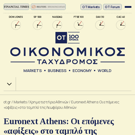
ΟΤ Markets
OT Forum
DOW JONES
SP 500
NASDAQ
FTSE 100
DAX 30
CAC 40
MARKETS
BUSINESS
ECONOMY
WORLD
Χ.Α.
ot.gr
/
Markets
/
Xρηματιστήριο Αθηνών
/
Euronext Athens: Οι επόμενες
«αφίξεις» στο ταμπλό της Λεωφόρου Αθηνών
Euronext Athens: Οι επόμενες
«αφίξεις» στο ταμπλό της