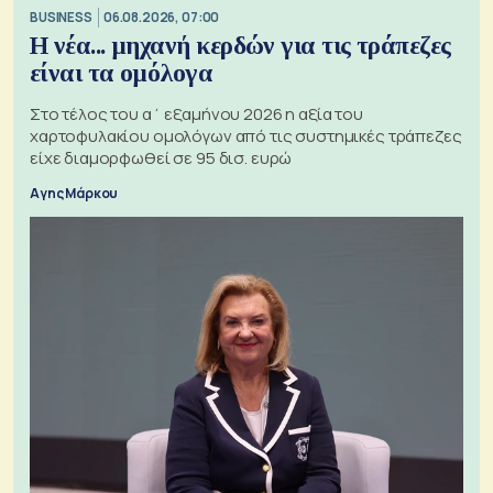
BUSINESS
06.08.2026, 07:00
Η νέα... μηχανή κερδών για τις τράπεζες
είναι τα ομόλογα
Στο τέλος του α΄ εξαμήνου 2026 η αξία του
χαρτοφυλακίου ομολόγων από τις συστημικές τράπεζες
είχε διαμορφωθεί σε 95 δισ. ευρώ
Αγης Μάρκου