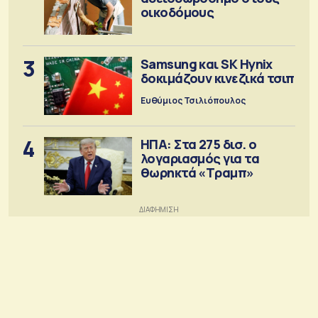
οικοδόμους
3
Samsung και SK Hynix
δοκιμάζουν κινεζικά τσιπ
Ευθύμιος Τσιλιόπουλος
4
ΗΠΑ: Στα 275 δισ. ο
λογαριασμός για τα
θωρηκτά «Τραμπ»