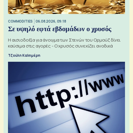
COMMODITIES
06.08.2026, 09:18
Σε υψηλό εφτά εβδομάδων ο χρυσός
Η αισιοδοξία για άνοιγμα των Στενών του Ορμούζ δίνει
καύσιμα στις αγορές - Ο χρυσός συνεχίζει ανοδικά
Τζούλη Καλημέρη