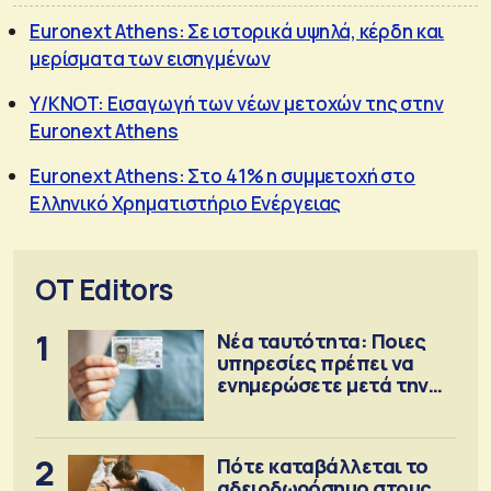
Euronext Athens: Σε ιστορικά υψηλά, κέρδη και
μερίσματα των εισηγμένων
Y/KNOT: Eισαγωγή των νέων μετοχών της στην
Euronext Athens
Euronext Athens: Στο 41% η συμμετοχή στο
Ελληνικό Χρηματιστήριο Ενέργειας
OT Editors
1
Νέα ταυτότητα: Ποιες
υπηρεσίες πρέπει να
ενημερώσετε μετά την
έκδοση
2
Πότε καταβάλλεται το
αδειοδωρόσημο στους