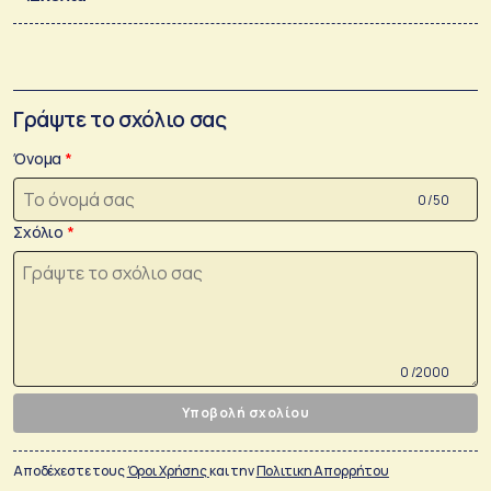
Γράψτε το σχόλιο σας
Όνομα
0 /50
Σχόλιο
0 /2000
Υποβολή σχολίου
Αποδέχεστε τους
Όροι Χρήσης
και την
Πολιτικη Απορρήτου