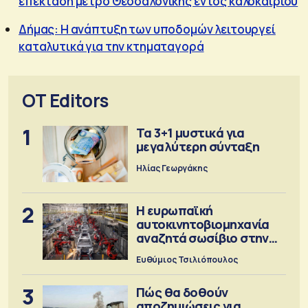
επέκταση μετρό Θεσσαλονίκης εντός καλοκαιριού
Δήμας: Η ανάπτυξη των υποδομών λειτουργεί
καταλυτικά για την κτηματαγορά
OT Editors
1
Τα 3+1 μυστικά για
μεγαλύτερη σύνταξη
Ηλίας Γεωργάκης
2
Η ευρωπαϊκή
αυτοκινητοβιομηχανία
αναζητά σωσίβιο στην
Κίνα
Ευθύμιος Τσιλιόπουλος
3
Πώς θα δοθούν
αποζημιώσεις για