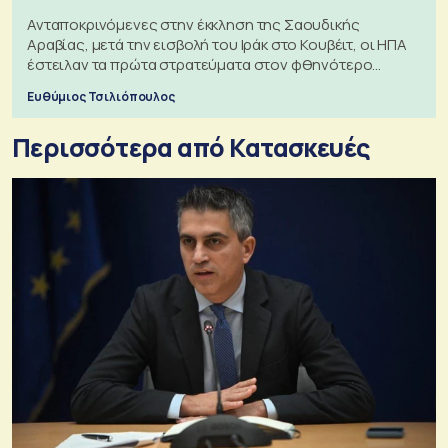
Ανταποκρινόμενες στην έκκληση της Σαουδικής
Αραβίας, μετά την εισβολή του Ιράκ στο Κουβέιτ, οι ΗΠΑ
έστειλαν τα πρώτα στρατεύματα στον φθηνότερο
πόλεμο της ιστορίας τους
Ευθύμιος Τσιλιόπουλος
Περισσότερα από Κατασκευές