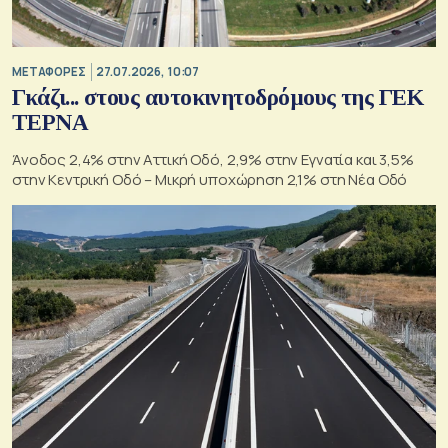
ΜΕΤΑΦΟΡΕΣ
27.07.2026, 10:07
Γκάζι... στους αυτοκινητοδρόμους της ΓΕΚ
ΤΕΡΝΑ
Άνοδος 2,4% στην Αττική Οδό, 2,9% στην Εγνατία και 3,5%
στην Κεντρική Οδό – Μικρή υποχώρηση 2,1% στη Νέα Οδό