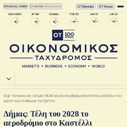
ΟΤ Markets
OT Forum
DOW JONES
SP 500
NASDAQ
FTSE 100
DAX 30
CAC 40
MARKETS
BUSINESS
ECONOMY
WORLD
Χ.Α.
ot.gr
/
Κατασκευές
/
Δήμας: ΒΟΑΚ και νέο Αεροδρόμιο Καστελλίου αλλάζουν τον
χάρτη των υποδομών της Κρήτης
Δήμας: Τέλη του 2028 το
αεροδρόμιο στο Καστέλλι