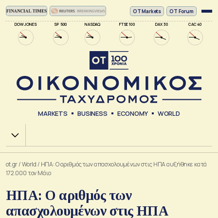
ΟΤ Markets
OT Forum
DOW JONES
SP 500
NASDAQ
FTSE 100
DAX 30
CAC 40
MARKETS
BUSINESS
ECONOMY
WORLD
Χ.Α.
ot.gr
/
World
/
ΗΠΑ: Ο αριθμός των απασχολουμένων στις ΗΠΑ αυξήθηκε κατά
172.000 τον Μάιο
ΗΠΑ: Ο αριθμός των
απασχολουμένων στις ΗΠΑ