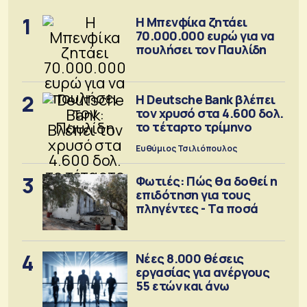
1
Η Μπενφίκα ζητάει
70.000.000 ευρώ για να
πουλήσει τον Παυλίδη
2
Η Deutsche Bank βλέπει
τον χρυσό στα 4.600 δολ.
το τέταρτο τρίμηνο
Ευθύμιος Τσιλιόπουλος
3
Φωτιές: Πώς θα δοθεί η
επιδότηση για τους
πληγέντες - Τα ποσά
4
Νέες 8.000 θέσεις
εργασίας για ανέργους
55 ετών και άνω