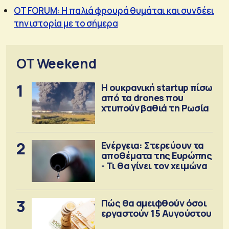
OT FORUM: Η παλιά φρουρά θυμάται και συνδέει
την ιστορία με το σήμερα
OT Weekend
1
Η ουκρανική startup πίσω
από τα drones που
χτυπούν βαθιά τη Ρωσία
2
Ενέργεια: Στερεύουν τα
αποθέματα της Ευρώπης
- Τι θα γίνει τον χειμώνα
3
Πώς θα αμειφθούν όσοι
εργαστούν 15 Αυγούστου