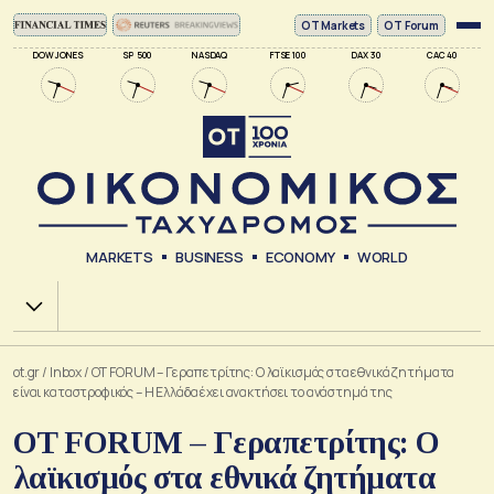
ΟΤ Markets
OT Forum
DOW JONES
SP 500
NASDAQ
FTSE 100
DAX 30
CAC 40
MARKETS
BUSINESS
ECONOMY
WORLD
Χ.Α.
ot.gr
/
Inbox
/
OT FORUM – Γεραπετρίτης: Ο λαϊκισμός στα εθνικά ζητήματα
είναι καταστροφικός – Η Ελλάδα έχει ανακτήσει το ανάστημά της
OT FORUM – Γεραπετρίτης: Ο
λαϊκισμός στα εθνικά ζητήματα