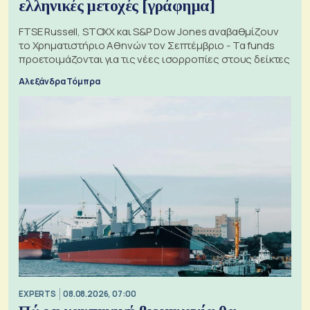
ελληνικές μετοχές [γράφημα]
FTSE Russell, STOXX και S&P Dow Jones αναβαθμίζουν
το Χρηματιστήριο Αθηνών τον Σεπτέμβριο - Τα funds
προετοιμάζονται για τις νέες ισορροπίες στους δείκτες
Αλεξάνδρα Τόμπρα
EXPERTS
08.08.2026, 07:00