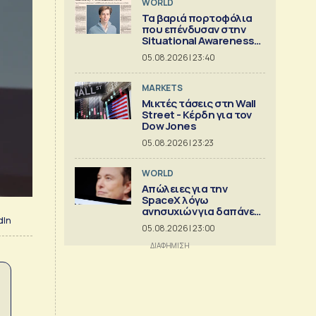
WORLD
Τα βαριά πορτοφόλια
που επένδυσαν στην
Situational Awareness
πριν καταρρεύσει
05.08.2026 | 23:40
MARKETS
Μικτές τάσεις στη Wall
Street - Κέρδη για τον
Dow Jones
05.08.2026 | 23:23
WORLD
Απώλειες για την
SpaceX λόγω
ανησυχιών για δαπάνες
dIn
ΑΙ
05.08.2026 | 23:00