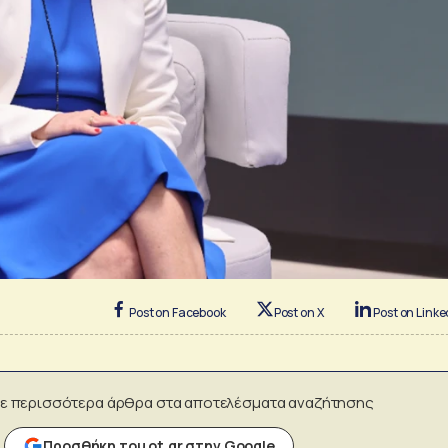
Post on Facebook
Post on X
Post on Linke
ε περισσότερα άρθρα στα αποτελέσματα αναζήτησης
Προσθήκη του ot.gr στην Google