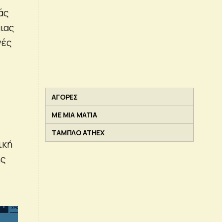
άς
μιας
νές
ΑΓΟΡΕΣ
ΜΕ ΜΙΑ ΜΑΤΙΑ
ΤΑΜΠΛΟ ATHEX
ική
ης