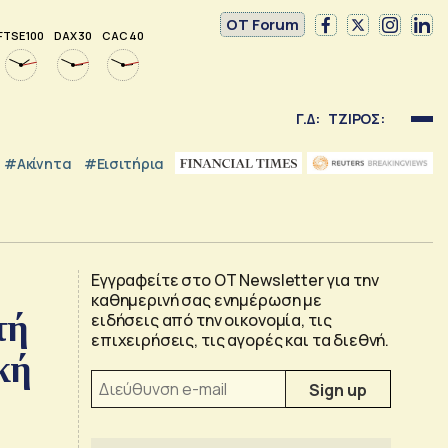
OT Forum
FTSE 100
DAX 30
CAC 40
Γ.Δ:
ΤΖΙΡΟΣ:
#Ακίνητα
#εισιτήρια
Εγγραφείτε στο OT Newsletter για την
καθημερινή σας ενημέρωση με
τή
ειδήσεις από την οικονομία, τις
επιχειρήσεις, τις αγορές και τα διεθνή.
κή