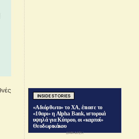
θνές
INSIDE STORIES
«Αδιόρθωτο» το ΧΑ, έπιασε το
«10αρι» η Alpha Bank, ιστορικά
υψηλά για Κύπρου, οι «καρποί»
Θεοδωρικάκου