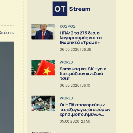
Stream
ΚΟΣΜΟΣ
λιάστε
ΗΠΑ: Στα 275 δισ. ο
λογαριασμός για τα
θωρηκτά «Τραμπ»
06.08.2026 | 06:36
WORLD
Samsung και SK Hynix
δοκιμάζουν κινεζικά
τσιπ
06.08.2026 | 06:10
WORLD
Οι ΗΠΑ απαγορεύουν
τις εξαγωγές διαφόρων
χρησιμοποιημένων
κρίσιμων ορυκτών
05.08.2026 | 23:56