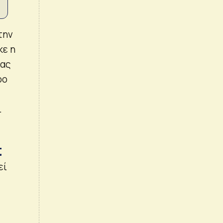
την
κε η
τας
ρο
ι
t
εί