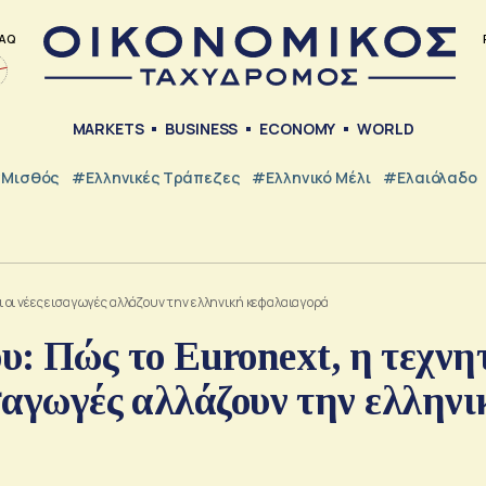
AQ
MARKETS
BUSINESS
ECONOMY
WORLD
Μισθός
#ελληνικές Τράπεζες
#Ελληνικό Μέλι
#Ελαιόλαδο
 οι νέες εισαγωγές αλλάζουν την ελληνική κεφαλαιαγορά
 Πώς το Euronext, η τεχνη
ισαγωγές αλλάζουν την ελληνι