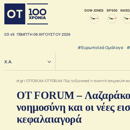
DOW JONES
SP 500
NASD
03:49
ΠΕΜΠΤΗ
06
ΑΥΓΟΥΣΤΟΥ
2026
#Ευρωπαϊκά Ομόλογα
#
Χ.Α.
ot.gr
/
OT FORUM
/
OT FORUM: Πώς το Euronext, η τεχνητή νοημοσύνη και
OT FORUM – Λαζαράκου:
νοημοσύνη και οι νέες ε
κεφαλαιαγορά