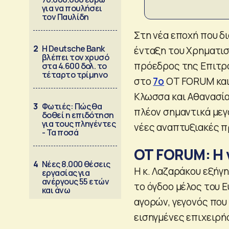
για να πουλήσει
τον Παυλίδη
Στη νέα εποχή που δ
2
Η Deutsche Bank
ένταξη του Χρηματισ
βλέπει τον χρυσό
πρόεδρος της Επιτρ
στα 4.600 δολ. το
τέταρτο τρίμηνο
στο
7ο
OT FORUM και
Κλωσσα και Αθανασία 
3
Φωτιές: Πώς θα
πλέον σημαντικά μεγ
δοθεί η επιδότηση
για τους πληγέντες
νέες αναπτυξιακές π
- Τα ποσά
OT FORUM: Η 
4
Νέες 8.000 θέσεις
Η κ. Λαζαράκου εξήγη
εργασίας για
ανέργους 55 ετών
το όγδοο μέλος του 
και άνω
αγορών, γεγονός που 
εισηγμένες επιχειρή