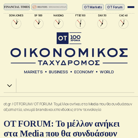
ΟΤ Markets
OT Forum
DOW JONES
SP 500
NASDAQ
FTSE 100
DAX 30
CAC 40
MARKETS
BUSINESS
ECONOMY
WORLD
Χ.Α.
ot.gr
/
OT FORUM
/
OT FORUM: Το μέλλον ανήκει στα Media που θα συνδυάσουν
αξιοπιστία, ισχυρά brands και επενδύσεις στην τεχνολογία
OT FORUM: Το μέλλον ανήκει
στα Media που θα συνδυάσουν