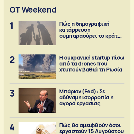
OT Weekend
1
Πώς η δημογραφική
κατάρρευση
συμπαρασύρει το κράτος
πρόνοιας
2
Η ουκρανική startup πίσω
από τα drones που
χτυπούν βαθιά τη Ρωσία
3
Μπάρκιν (Fed): Σε
αδύναμη ισορροπία η
αγορά εργασίας
4
Πώς θα αμειφθούν όσοι
εργαστούν 15 Αυγούστου