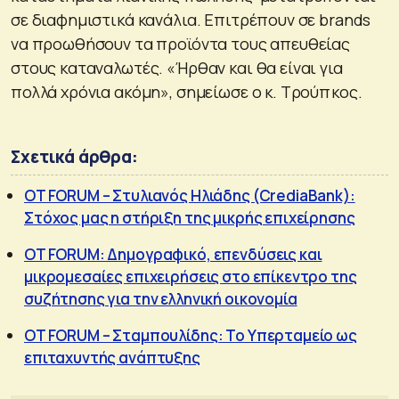
σε διαφημιστικά κανάλια. Επιτρέπουν σε brands
να προωθήσουν τα προϊόντα τους απευθείας
στους καταναλωτές. «Ήρθαν και θα είναι για
πολλά χρόνια ακόμη», σημείωσε ο κ. Τρούπκος.
Σχετικά άρθρα:
OT FORUM – Στυλιανός Ηλιάδης (CrediaBank):
Στόχος μας η στήριξη της μικρής επιχείρησης
OT FORUM: Δημογραφικό, επενδύσεις και
μικρομεσαίες επιχειρήσεις στο επίκεντρο της
συζήτησης για την ελληνική οικονομία
OT FORUM – Σταμπουλίδης: Το Υπερταμείο ως
επιταχυντής ανάπτυξης