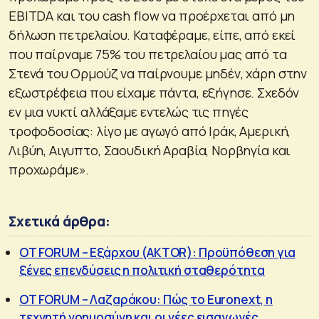
EΒITDA και του cash flow να προέρχεται από μη
δήλωση πετρελαίου. Καταφέραμε, είπε, από εκεί
που παίρναμε 75% του πετρελαίου μας από τα
Στενά του Ορμούζ να παίρνουμε μηδέν, χάρη στην
εξωστρέφεια που είχαμε πάντα, εξήγησε. Σχεδόν
εν μια νυκτί αλλάξαμε εντελώς τις πηγές
τροφοδοσίας: λίγο με αγωγό από Ιράκ, Αμερική,
Λιβύη, Αιγυπτο, Σαουδική Αραβία, Νορβηγία και
προχωράμε».
Σχετικά άρθρα:
OT FORUM – Εξάρχου (AKTOR): Προϋπόθεση για
ξένες επενδύσεις η πολιτική σταθερότητα
OT FORUM – Λαζαράκου: Πώς το Euronext, η
τεχνητή νοημοσύνη και οι νέες εισαγωγές