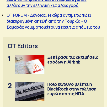
αλλάζουν την ελληνική κεφαλαιαγορά
OT FORUM – Δένδιας: Η χώρα αντιμετωπίζει
διακηρυγμένη απειλή από την Τουρκία – Ο
Σαμαράς νομιμοποιείται να έχει τις απόψεις του
OT Editors
1
Ξεπέρασε τις εκτιμήσεις
εσόδων η Airbnb
2
Ποιο κίνδυνο βλέπει η
BlackRock στην πώληση
ευρώ από τις ΗΠΑ