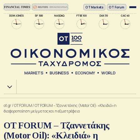
ΟΤ Markets
OT Forum
DOW JONES
SP 500
NASDAQ
FTSE 100
DAX 30
CAC 40
MARKETS
BUSINESS
ECONOMY
WORLD
Χ.Α.
ot.gr
/
OT FORUM
/
OT FORUM – Τζαννετάκης (Motor Oil): «Κλειδιά» η
διαφοροποίηση μείγματος και η εξωστρέφεια
OT FORUM – Τζαννετάκης
(Motor Oil): «Κλειδιά» η