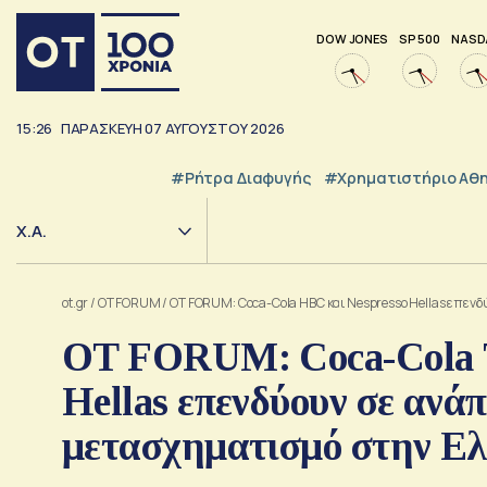
DOW JONES
SP 500
NASD
15:26
ΠΑΡΑΣΚΕΥΗ
07
ΑΥΓΟΥΣΤΟΥ
2026
#ρήτρα Διαφυγής
#Χρηματιστήριο Αθ
Χ.Α.
ot.gr
/
OT FORUM
/
OT FORUM: Coca-Cola HBC και Nespresso Hellas επενδ
OT FORUM: Coca-Cola Τ
Hellas επενδύουν σε ανά
μετασχηματισμό στην Ε