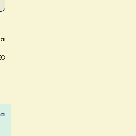
και
EO