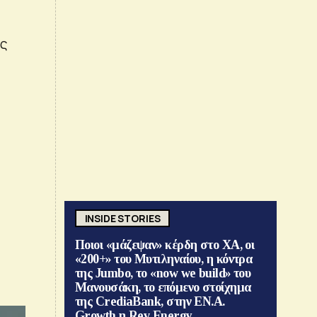
ης
INSIDE STORIES
Ποιοι «μάζεψαν» κέρδη στο ΧΑ, οι
«200+» του Μυτιληναίου, η κόντρα
της Jumbo, το «now we build» του
Μανουσάκη, το επόμενο στοίχημα
της CrediaBank, στην ΕΝ.Α.
Growth η Rev Energy