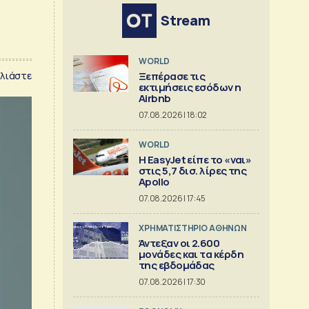
Stream
WORLD
λιάστε
Ξεπέρασε τις
εκτιμήσεις εσόδων η
Airbnb
07.08.2026 | 18:02
WORLD
Η EasyJet είπε το «ναι»
στις 5,7 δισ. λίρες της
Apollo
07.08.2026 | 17:45
XΡΗΜΑΤΙΣΤΗΡΙΟ ΑΘΗΝΩΝ
Άντεξαν οι 2.600
μονάδες και τα κέρδη
της εβδομάδας
07.08.2026 | 17:30