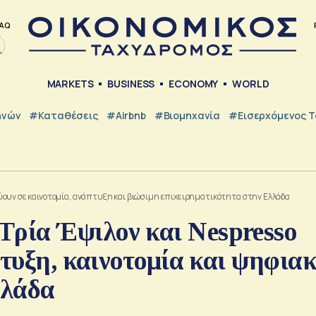
AQ
MARKETS
BUSINESS
ECONOMY
WORLD
ηνών
#Καταθέσεις
#Airbnb
#Βιομηχανία
#εισερχόμενος Τ
ύουν σε καινοτομία, ανάπτυξη και βιώσιμη επιχειρηματικότητα στην Ελλάδα
ρία Έψιλον και Nespresso
πτυξη, καινοτομία και ψηφια
λλάδα