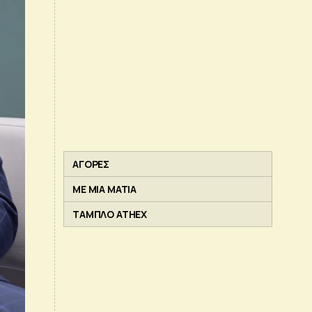
ΑΓΟΡΕΣ
ΜΕ ΜΙΑ ΜΑΤΙΑ
ΤΑΜΠΛΟ ATHEX