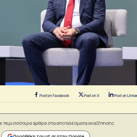
Post on Facebook
Post on X
Post on Linke
ε περισσότερα άρθρα στα αποτελέσματα αναζήτησης
Προσθήκη του ot.gr στην Google