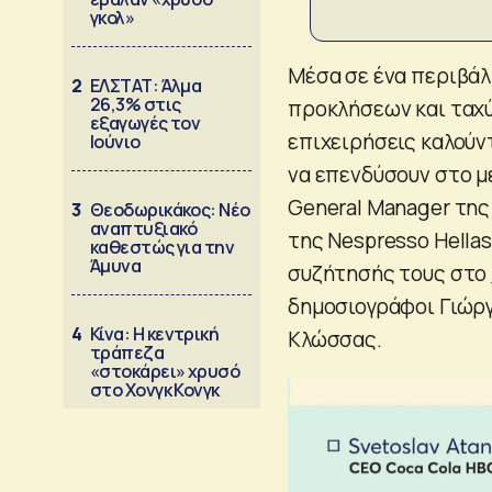
γκολ»
Μέσα σε ένα περιβάλ
2
ΕΛΣΤΑΤ: Άλμα
26,3% στις
προκλήσεων και ταχύ
εξαγωγές τον
επιχειρήσεις καλούν
Ιούνιο
να επενδύσουν στο μέ
General Manager της 
3
Θεοδωρικάκος: Νέο
αναπτυξιακό
της Nespresso Hella
καθεστώς για την
Άμυνα
συζήτησής τους στο
δημοσιογράφοι Γιώργ
4
Κίνα: Η κεντρική
Κλώσσας.
τράπεζα
«στοκάρει» χρυσό
στο Χονγκ Κονγκ