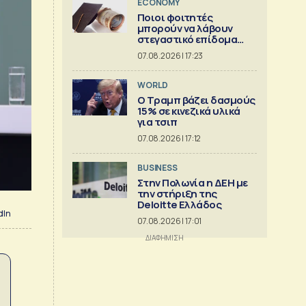
ECONOMY
Ποιοι φοιτητές
μπορούν να λάβουν
στεγαστικό επίδομα
εως 2.500 ευρώ
07.08.2026 | 17:23
WORLD
Ο Τραμπ βάζει δασμούς
15% σε κινεζικά υλικά
για τσιπ
07.08.2026 | 17:12
BUSINESS
Στην Πολωνία η ΔΕΗ με
την στήριξη της
Deloitte Ελλάδος
dIn
07.08.2026 | 17:01