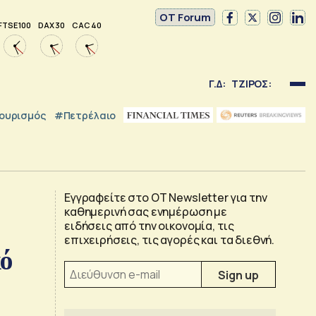
OT Forum
FTSE 100
DAX 30
CAC 40
Γ.Δ:
ΤΖΙΡΟΣ:
ουρισμός
#Πετρέλαιο
Εγγραφείτε στο OT Newsletter για την
καθημερινή σας ενημέρωση με
ειδήσεις από την οικονομία, τις
επιχειρήσεις, τις αγορές και τα διεθνή.
κό