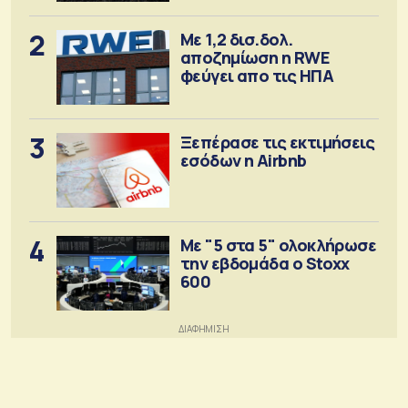
2
Με 1,2 δισ.δολ.
αποζημίωση η RWE
φεύγει απο τις ΗΠΑ
3
Ξεπέρασε τις εκτιμήσεις
εσόδων η Airbnb
4
Με "5 στα 5" ολοκλήρωσε
την εβδομάδα ο Stoxx
600