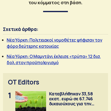
του κόμματος στη βάση.
Σχετικά άρθρα:
Νέα Υόρκη: Πολιτειακοί νομοθέτες ψήφισαν τον
φόρο δεύτερης κατοικίας
Νέα Υόρκη: Ο Μαμντάνι έκλεισε «τρύπα» 12 δισ.
δολ. στον προϋπολογισμό
OT Editors
1
Καταβλήθηκαν 33,58
εκατ. ευρώ σε 67.746
δικαιούχους για την
αγορά λιπασμάτων