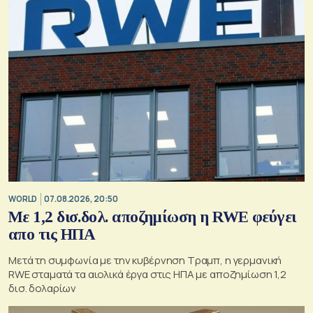
WORLD
07.08.2026, 20:50
Με 1,2 δισ.δολ. αποζημίωση η RWE φεύγει
απο τις ΗΠΑ
Μετά τη συμφωνία με την κυβέρνηση Τραμπ, η γερμανική
RWE σταματά τα αιολικά έργα στις ΗΠΑ με αποζημίωση 1,2
δισ. δολαρίων