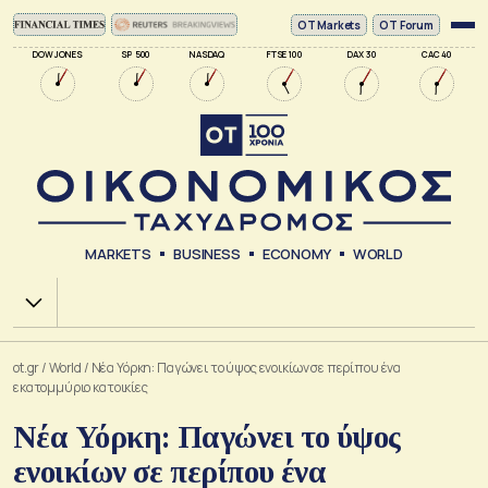
ΟΤ Markets
OT Forum
DOW JONES
SP 500
NASDAQ
FTSE 100
DAX 30
CAC 40
MARKETS
BUSINESS
ECONOMY
WORLD
Χ.Α.
ot.gr
/
World
/
Νέα Υόρκη: Παγώνει το ύψος ενοικίων σε περίπου ένα
εκατομμύριο κατοικίες
Νέα Υόρκη: Παγώνει το ύψος
ενοικίων σε περίπου ένα