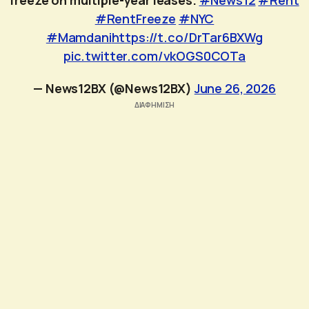
#RentFreeze
#NYC
#Mamdani
https://t.co/DrTar6BXWg
pic.twitter.com/vkOGS0COTa
— News12BX (@News12BX)
June 26, 2026