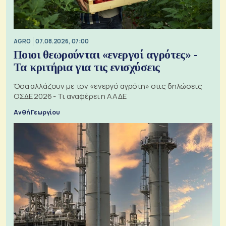
AGRO
07.08.2026, 07:00
Ποιοι θεωρούνται «ενεργοί αγρότες» -
Τα κριτήρια για τις ενισχύσεις
Όσα αλλάζουν με τον «ενεργό αγρότη» στις δηλώσεις
ΟΣΔΕ 2026 - Τι αναφέρει η ΑΑΔΕ
Ανθή Γεωργίου