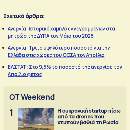
Σχετικά άρθρα:
Ανεργία: Ιστορικό χαμηλό εγγεγραμμένων στα
μητρώα της ΔΥΠΑ τον Μάιο του 2026
Ανεργία: Τρίτο υψηλότερο ποσοστό για την
Ελλάδα στις χώρες του ΟΟΣΑ τον Απρίλιο
ΕΛΣΤΑΤ: Στο 9,5% το ποσοστό της ανεργίας τον
Απρίλιο φέτος
OT Weekend
1
Η ουκρανική startup πίσω
από τα drones που
χτυπούν βαθιά τη Ρωσία