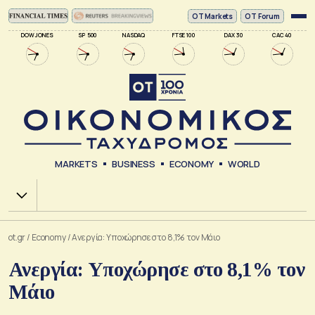
ΟΤ Markets
OT Forum
DOW JONES
SP 500
NASDAQ
FTSE 100
DAX 30
CAC 40
MARKETS
BUSINESS
ECONOMY
WORLD
Χ.Α.
ot.gr
/
Economy
/
Ανεργία: Υποχώρησε στο 8,1% τον Μάιο
Ανεργία: Υποχώρησε στο 8,1% τον
Μάιο