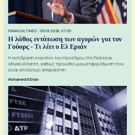
FINANCIAL TIMES
08.08.2026, 07:00
Η λάθος εντύπωση των αγορών για τον
Γούορς - Τι λέει ο Ελ Εριάν
Η αντίδραση εναντίον του προέδρου της Fed είναι
αδικαιολόγητη, καθώς προωθεί μια μεταρρύθμιση που
είναι απολύτως απαραίτητη
Mohamed El Erian