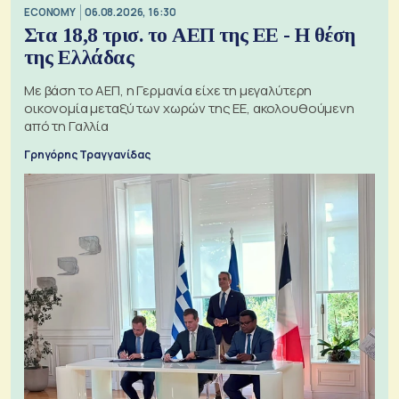
ECONOMY
06.08.2026, 16:30
Στα 18,8 τρισ. το ΑΕΠ της ΕΕ - Η θέση
της Ελλάδας
Με βάση το ΑΕΠ, η Γερμανία είχε τη μεγαλύτερη
οικονομία μεταξύ των χωρών της ΕΕ, ακολουθούμενη
από τη Γαλλία
Γρηγόρης Τραγγανίδας