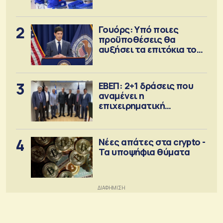
2
Γουόρς: Υπό ποιες
προϋποθέσεις θα
αυξήσει τα επιτόκια τον
Σεπτέμβριο
3
ΕΒΕΠ: 2+1 δράσεις που
αναμένει η
επιχειρηματική
κοινότητα
4
Νέες απάτες στα crypto -
Τα υποψήφια θύματα