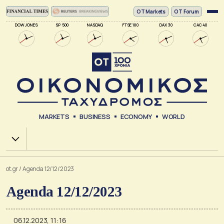
ΟΤ Markets
OT Forum
DOW JONES
SP 500
NASDAQ
FTSE 100
DAX 30
CAC 40
MARKETS
BUSINESS
ECONOMY
WORLD
Χ.Α.
ot.gr
/
Agenda 12/12/2023
Agenda 12/12/2023
06.12.2023, 11:16