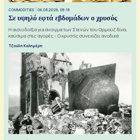
COMMODITIES
06.08.2026, 09:18
Σε υψηλό εφτά εβδομάδων ο χρυσός
Η αισιοδοξία για άνοιγμα των Στενών του Ορμούζ δίνει
καύσιμα στις αγορές - Ο χρυσός συνεχίζει ανοδικά
Τζούλη Καλημέρη