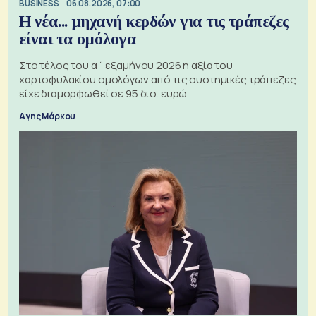
BUSINESS
06.08.2026, 07:00
Η νέα... μηχανή κερδών για τις τράπεζες
είναι τα ομόλογα
Στο τέλος του α΄ εξαμήνου 2026 η αξία του
χαρτοφυλακίου ομολόγων από τις συστημικές τράπεζες
είχε διαμορφωθεί σε 95 δισ. ευρώ
Αγης Μάρκου