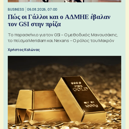
BUSINESS
06.08.2026, 07:00
Πώς οι Γάλλοι και ο ΑΔΜΗΕ έβαλαν
τον GSI στην πρίζα
Το παρασκήνιο για τον GSI – Ο μεθοδικός Μανουσάκης,
το πείσμα Meridiam και Nexans – Ο ρόλος του Μακρόν
Χρήστος Κολώνας