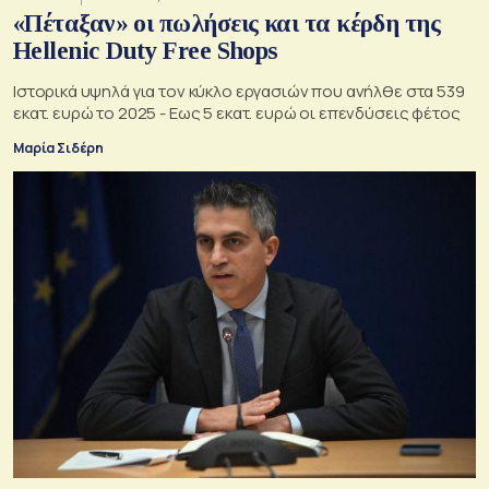
«Πέταξαν» οι πωλήσεις και τα κέρδη της
Hellenic Duty Free Shops
Ιστορικά υψηλά για τον κύκλο εργασιών που ανήλθε στα 539
εκατ. ευρώ το 2025 - Εως 5 εκατ. ευρώ οι επενδύσεις φέτος
Μαρία Σιδέρη