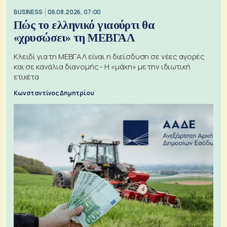
BUSINESS
06.08.2026, 07:00
Πώς το ελληνικό γιαούρτι θα
«χρυσώσει» τη ΜΕΒΓΑΛ
Κλειδί για τη ΜΕΒΓΑΛ είναι η διείσδυση σε νέες αγορές
και σε κανάλια διανομής - Η «μάχη» με την ιδιωτική
ετικέτα
Κωνσταντίνος Δημητρίου