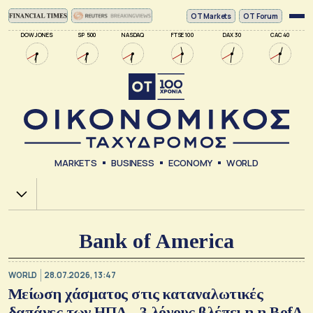
ΟΤ Markets
OT Forum
DOW JONES
SP 500
NASDAQ
FTSE 100
DAX 30
CAC 40
MARKETS
BUSINESS
ECONOMY
WORLD
Χ.Α.
Bank of America
WORLD
28.07.2026, 13:47
Μείωση χάσματος στις καταναλωτικές
δαπάνες των ΗΠΑ - 3 λόγους βλέπει η η BofA