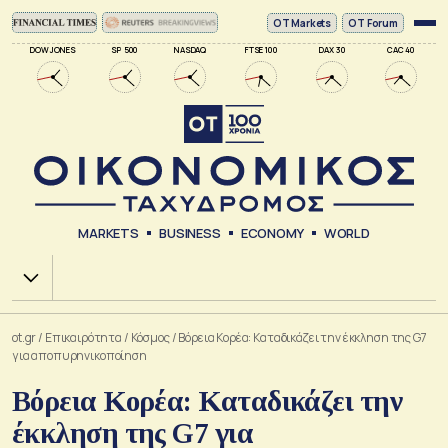
ΟΤ Markets
OT Forum
DOW JONES
SP 500
NASDAQ
FTSE 100
DAX 30
CAC 40
MARKETS
BUSINESS
ECONOMY
WORLD
Χ.Α.
ot.gr
/
Επικαιρότητα
/
Κόσμος
/
Βόρεια Κορέα: Καταδικάζει την έκκληση της G7
για αποπυρηνικοποίηση
Βόρεια Κορέα: Καταδικάζει την
έκκληση της G7 για