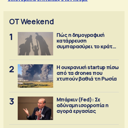
OT Weekend
1
Πώς η δημογραφική
κατάρρευση
συμπαρασύρει το κράτος
πρόνοιας
2
Η ουκρανική startup πίσω
από τα drones που
χτυπούν βαθιά τη Ρωσία
3
Μπάρκιν (Fed): Σε
αδύναμη ισορροπία η
αγορά εργασίας