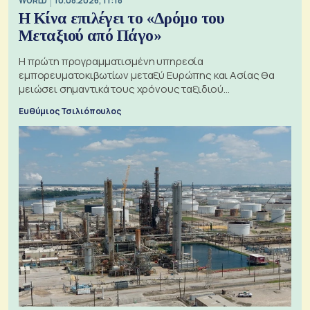
WORLD
10.08.2026, 11:18
Η Κίνα επιλέγει το «Δρόμο του
Μεταξιού από Πάγο»
Η πρώτη προγραμματισμένη υπηρεσία
εμπορευματοκιβωτίων μεταξύ Ευρώπης και Ασίας θα
μειώσει σημαντικά τους χρόνους ταξιδιού
χρησιμοποιώντας την Αρκτική ως πλωτή οδό
Ευθύμιος Τσιλιόπουλος