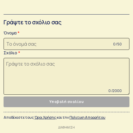
Γράψτε το σχόλιο σας
Όνομα
0 /50
Σχόλιο
0 /2000
Υποβολή σχολίου
Αποδέχεστε τους
Όροι Χρήσης
και την
Πολιτικη Απορρήτου