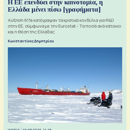
Η ΕΕ επενδύει στην καινοτομία, η
Ελλάδα μένει πίσω [γραφήματα]
Αύξηση 61% κατέγραψαν τα κρατικά κονδύλια για R&D
στην ΕΕ, σύμφωνα με την Eurostat - Τα ποσά ανά κάτοικο
και η θέση της Ελλάδας
Κωνσταντίνος Δημητρίου