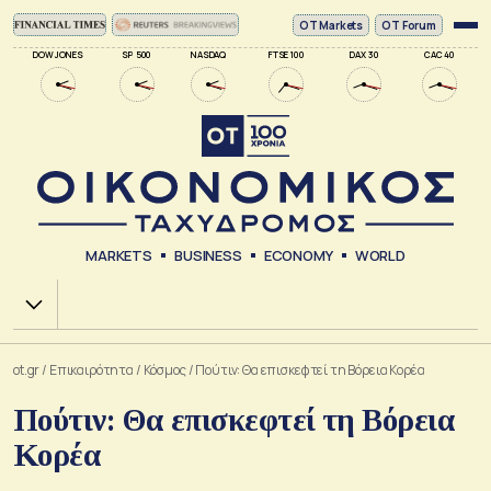
ΟΤ Markets
OT Forum
DOW JONES
SP 500
NASDAQ
FTSE 100
DAX 30
CAC 40
MARKETS
BUSINESS
ECONOMY
WORLD
Χ.Α.
ot.gr
/
Επικαιρότητα
/
Κόσμος
/
Πούτιν: Θα επισκεφτεί τη Βόρεια Κορέα
Πούτιν: Θα επισκεφτεί τη Βόρεια
Κορέα