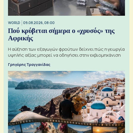
WORLD
09.08.2026, 08:00
Πού κρύβεται σήμερα ο «χρυσός» της
Αφρικής
Η αύξηση των εξαγωγών φρούτων δείχνει πώς η γεωργία
υψηλής αξίας μπορεί να οδηγήσει στην εκβιομηχάνιση
Γρηγόρης Τραγγανίδας