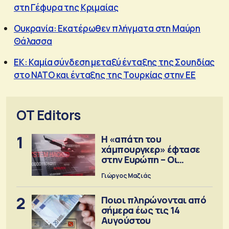
στη Γέφυρα της Κριμαίας
Ουκρανία: Εκατέρωθεν πλήγματα στη Μαύρη
Θάλασσα
ΕΚ: Καμία σύνδεση μεταξύ ένταξης της Σουηδίας
στο ΝΑΤΟ και ένταξης της Τουρκίας στην ΕΕ
OT Editors
1
Η «απάτη του
χάμπουργκερ» έφτασε
στην Ευρώπη – Οι
προειδοποιήσεις
Γιώργος Μαζιάς
2
Ποιοι πληρώνονται από
σήμερα έως τις 14
Αυγούστου