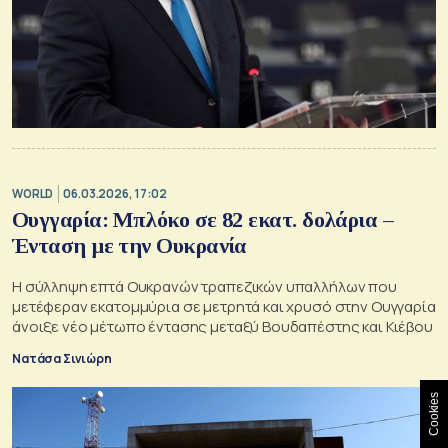
WORLD
06.03.2026, 17:02
Ουγγαρία: Μπλόκο σε 82 εκατ. δολάρια –
Ένταση με την Ουκρανία
Η σύλληψη επτά Ουκρανών τραπεζικών υπαλλήλων που
μετέφεραν εκατομμύρια σε μετρητά και χρυσό στην Ουγγαρία
άνοιξε νέο μέτωπο έντασης μεταξύ Βουδαπέστης και Κιέβου
Νατάσα Σινιώρη
Cookies