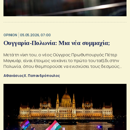
OPINION
05.05.2026, 07:00
Ουγγαρία-Πολωνία: Μια νέα συμμαχία;
Μετά τη νίκη του, ο νέος Ούγγρος Πρωθυπουργός Πέτερ
Μαγκυάρ, είναι έτοιμος να κάνει το πρώτο του ταξίδι στην
Πολωνία, όπου θα μπορούσε να ενισχύσει τους δεσμούς
του με τον Πολωνό ομόλογό του Ντόναλντ Τούσκ
Αθανάσιος Χ. Παπανδρόπουλος