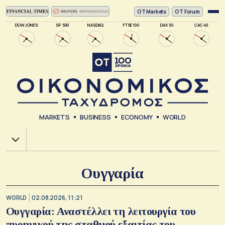
ΟΤ Markets
OT Forum
DOW JONES
SP 500
NASDAQ
FTSE 100
DAX 30
CAC 40
MARKETS
BUSINESS
ECONOMY
WORLD
Χ.Α.
Ουγγαρία
WORLD
02.08.2026, 11:21
Ουγγαρία: Αναστέλλει τη λειτουργία του
πυρηνικού της σταθμού εξαιτίας του