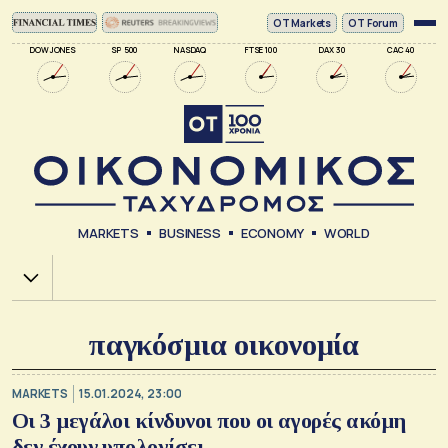
ΟΤ Markets
OT Forum
DOW JONES
SP 500
NASDAQ
FTSE 100
DAX 30
CAC 40
MARKETS
BUSINESS
ECONOMY
WORLD
Χ.Α.
παγκόσμια οικονομία
MARKETS
15.01.2024, 23:00
Οι 3 μεγάλοι κίνδυνοι που οι αγορές ακόμη
δεν έχουν υπολογίσει