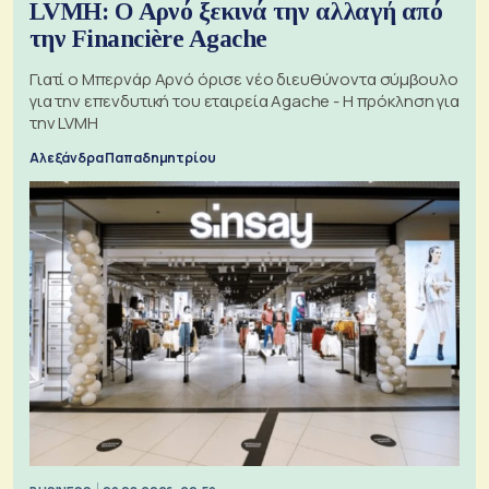
LVMH: Ο Αρνό ξεκινά την αλλαγή από
την Financière Agache
Γιατί ο Μπερνάρ Αρνό όρισε νέο διευθύνοντα σύμβουλο
για την επενδυτική του εταιρεία Agache - Η πρόκληση για
την LVMH
Αλεξάνδρα Παπαδημητρίου