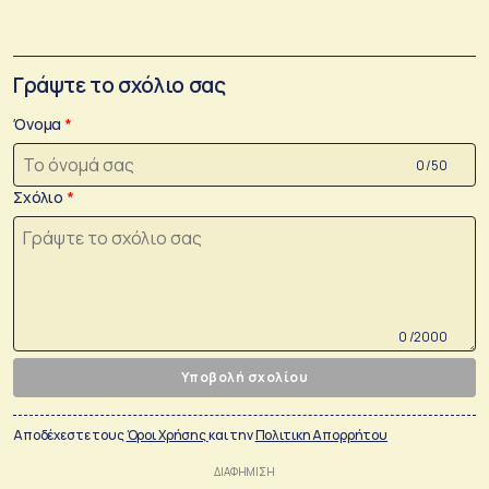
Γράψτε το σχόλιο σας
Όνομα
0 /50
Σχόλιο
0 /2000
Υποβολή σχολίου
Αποδέχεστε τους
Όροι Χρήσης
και την
Πολιτικη Απορρήτου