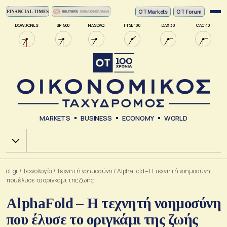
ΟΤ Markets
OT Forum
DOW JONES
SP 500
NASDAQ
FTSE 100
DAX 30
CAC 40
MARKETS
BUSINESS
ECONOMY
WORLD
Χ.Α.
ot.gr
/
Τεχνολογία
/
Tεχνητή νοημοσύνη
/
AlphaFold – Η τεχνητή νοημοσύνη
που έλυσε το οριγκάμι της ζωής
AlphaFold – Η τεχνητή νοημοσύνη
που έλυσε το οριγκάμι της ζωής