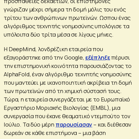
προσπάθειες δεκαετιών, οι επιστήμονες
γνώριζαν μέχρι σήμερα τη δομή μόλις του ενός
τρίτου των ανθρώπινων πρωτεϊνών. Ωσπου ένας
αλγόριθμος τεχνητής νοημοσύνης υπολόγισε τα
υπόλοιπα δύο τρίτα μέσα σε λίγους μήνες.
Η DeepMind, λονδρέζικη εταιρεία που
εξαγοράστηκε από την Google,
εξέπληξε
πέρυσι
την επιστημονική κοινότητα παρουσιάζοντας το
AlphaFold, έναν αλγόριθμο τεχνητής νοημοσύνης
που μαντεύει με ικανοποιητική ακρίβεια τη δομή
των πρωτεϊνών από τη χημική σύστασή τους.
Τώρα, η εταιρεία συνεργάζεται με το Ευρωπαϊκό
Εργαστήριο Μοριακής Βιολογίας (EMBL), μια
συνεργασία που έκανε θεαματικό ντεμπούτο τον
Ιούλιο. Τα δύο μέρη
παρουσίασαν
– και διέθεσαν
δωρεάν σε κάθε επιστήμονα – μια βάση