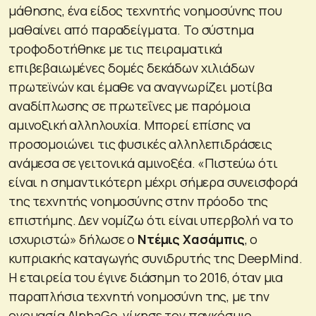
μάθησης, ένα είδος τεχνητής νοημοσύνης που
μαθαίνει από παραδείγματα. Το σύστημα
τροφοδοτήθηκε με τις πειραματικά
επιβεβαιωμένες δομές δεκάδων χιλιάδων
πρωτεϊνών και έμαθε να αναγνωρίζει μοτίβα
αναδίπλωσης σε πρωτεΐνες με παρόμοια
αμινοξική αλληλουχία. Μπορεί επίσης να
προσομοιώνει τις φυσικές αλληλεπιδράσεις
ανάμεσα σε γειτονικά αμινοξέα. «
Πιστεύω ότι
είναι η σημαντικότερη μέχρι σήμερα συνεισφορά
της τεχνητής νοημοσύνης στην πρόοδο της
επιστήμης. Δεν νομίζω ότι είναι υπερβολή να το
ισχυριστώ
» δήλωσε ο
Ντέμις Χασάμπις
, ο
κυπριακής καταγωγής συνιδρυτής της DeepMind.
H εταιρεία του έγινε διάσημη το 2016, όταν μια
παραπλήσια τεχνητή νοημοσύνη της, με την
ονομασία AlphaGo, νίκησε τον παγκόσμιο