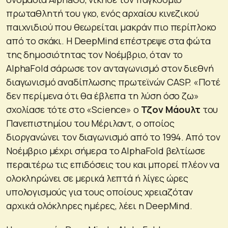
πρωταθλητή του γκο, ενός αρχαίου κινεζικού
παιχνιδιού που θεωρείται μακράν πιο περίπλοκο
από το σκάκι. Η DeepMind επέστρεψε στα φώτα
της δημοσιότητας τον Νοέμβριο, όταν το
AlphaFold σάρωσε τον ανταγωνισμό στον διεθνή
διαγωνισμό αναδίπλωσης πρωτεϊνών CASP. «
Ποτέ
δεν περίμενα ότι θα έβλεπα τη λύση όσο ζω
»
σχολίασε τότε στο «Science» ο
Τζον Μάουλτ
του
Πανεπιστημίου του Μέριλαντ, ο οποίος
διοργανώνει τον διαγωνισμό από το 1994. Από τον
Νοέμβριο μέχρι σήμερα το AlphaFold βελτίωσε
περαιτέρω τις επιδόσεις του και μπορεί πλέον να
ολοκληρώνει σε μερικά λεπτά ή λίγες ώρες
υπολογισμούς για τους οποίους χρειαζόταν
αρχικά ολόκληρες ημέρες, λέει η DeepMind.