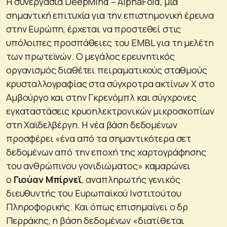
Η συνεργασία DeepMind – AlphaFold, μια
σημαντική επιτυχία για την επιστημονική έρευνα
στην Ευρώπη, έρχεται να προστεθεί στις
υπόλοιπες προσπάθειες του EMBL για τη μελέτη
των πρωτεϊνών. Ο μεγάλος ερευνητικός
οργανισμός διαθέτει πειραματικούς σταθμούς
κρυσταλλογραφίας στα σύγχροτρα ακτίνων Χ στο
Αμβούργο και στην Γκρενόμπλ και σύγχρονες
εγκαταστάσεις κρυοηλεκτρονικών μικροσκοπίων
στη Χαϊδελβέργη. Η νέα βάση δεδομένων
προσφέρει «
ένα από τα σημαντικότερα σετ
δεδομένων από την εποχή της χαρτογράφησης
του ανθρώπινου γονιδιώματος
» καμαρώνει
ο
Γιούαν Μπίρνεϊ
, αναπληρωτής γενικός
διευθυντής του Ευρωπαϊκού Ινστιτούτου
Πληροφορικής. Και όπως επισημαίνει ο δρ
Περράκης, η βάση δεδομένων «
διατίθεται