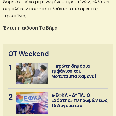
δομή όχι μόνο μεμονωμένων πρωτεϊνών, αλλά και
συμπλόκων που αποτελούνται από αρκετές
πρωτεΐνες.
Έντυπη έκδοση Το Βήμα
OT Weekend
1
Η πρώτη δημόσια
εμφάνιση του
Μοτζτάμπα Χαμενεΐ
2
e-ΕΦΚΑ – ΔΥΠΑ: Ο
«χάρτης» πληρωμών έως
14 Αυγούστου