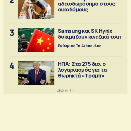
αδειοδωρόσημο στους
οικοδόμους
3
Samsung και SK Hynix
δοκιμάζουν κινεζικά τσιπ
Ευθύμιος Τσιλιόπουλος
4
ΗΠΑ: Στα 275 δισ. ο
λογαριασμός για τα
θωρηκτά «Τραμπ»