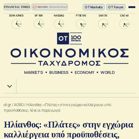
ΟΤ Markets
OT Forum
DOW JONES
SP 500
NASDAQ
FTSE 100
DAX 30
CAC 40
MARKETS
BUSINESS
ECONOMY
WORLD
Χ.Α.
ot.gr
/
AGRO
/
Ηλίανθος: «Πλάτες» στην εγχώρια καλλιέργεια υπό
προϋποθέσεις, λένε οι παραγωγοί
Ηλίανθος: «Πλάτες» στην εγχώρια
καλλιέργεια υπό προϋποθέσεις,