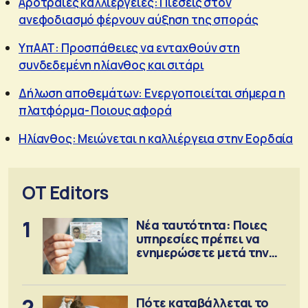
Αροτραίες καλλιέργειες: Πιέσεις στον
ανεφοδιασμό φέρνουν αύξηση της σποράς
ΥπΑΑΤ: Προσπάθειες να ενταχθούν στη
συνδεδεμένη ηλίανθος και σιτάρι
Δήλωση αποθεμάτων: Ενεργοποιείται σήμερα η
πλατφόρμα- Ποιους αφορά
Ηλίανθος: Μειώνεται η καλλιέργεια στην Εορδαία
OT Editors
1
Νέα ταυτότητα: Ποιες
υπηρεσίες πρέπει να
ενημερώσετε μετά την
έκδοση
2
Πότε καταβάλλεται το