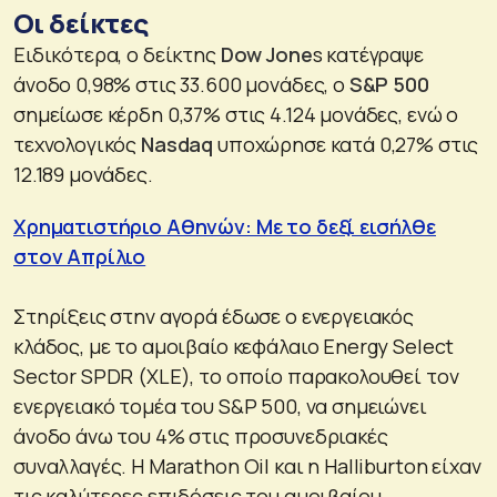
Οι δείκτες
Ειδικότερα, ο δείκτης
Dow Jone
s κατέγραψε
άνοδο 0,98% στις 33.600 μονάδες, ο
S&P 500
σημείωσε κέρδη 0,37% στις 4.124 μονάδες, ενώ ο
τεχνολογικός
Nasdaq
υποχώρησε κατά 0,27% στις
12.189 μονάδες.
Χρηματιστήριο Αθηνών: Με το δεξί εισήλθε
στον Απρίλιο
Στηρίξεις στην αγορά έδωσε ο ενεργειακός
κλάδος, με το αμοιβαίο κεφάλαιο Energy Select
Sector SPDR (XLE), το οποίο παρακολουθεί τον
ενεργειακό τομέα του S&P 500, να σημειώνει
άνοδο άνω του 4% στις προσυνεδριακές
συναλλαγές. Η Marathon Oil και η Halliburton είχαν
τις καλύτερες επιδόσεις του αμοιβαίου