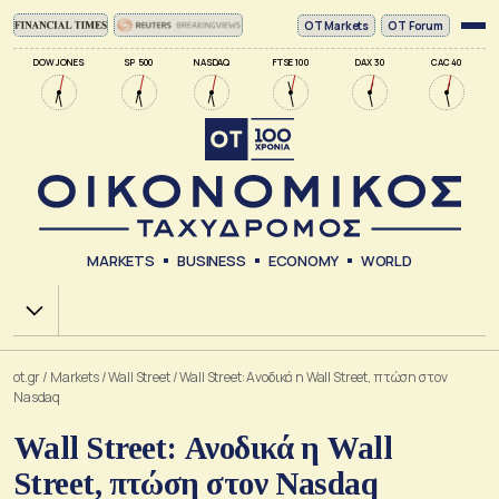
ΟΤ Markets
OT Forum
DOW JONES
SP 500
NASDAQ
FTSE 100
DAX 30
CAC 40
MARKETS
BUSINESS
ECONOMY
WORLD
Χ.Α.
ot.gr
/
Markets
/
Wall Street
/
Wall Street: Ανοδικά η Wall Street, πτώση στον
Nasdaq
Wall Street: Ανοδικά η Wall
Street, πτώση στον Nasdaq