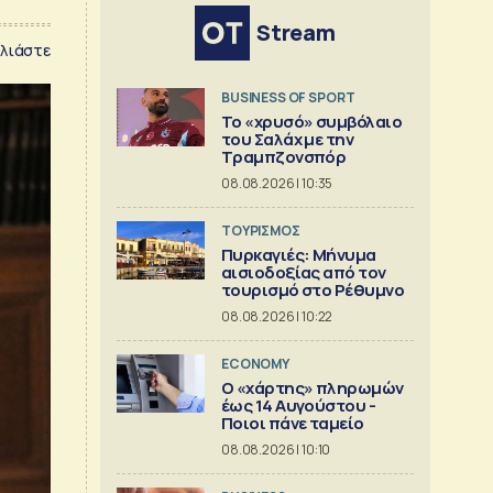
Stream
λιάστε
BUSINESS OF SPORT
Το «χρυσό» συμβόλαιο
του Σαλάχ με την
Τραμπζονσπόρ
08.08.2026 | 10:35
ΤΟΥΡΙΣΜΟΣ
Πυρκαγιές: Μήνυμα
αισιοδοξίας από τον
τουρισμό στο Ρέθυμνο
08.08.2026 | 10:22
ECONOMY
Ο «χάρτης» πληρωμών
έως 14 Αυγούστου -
Ποιοι πάνε ταμείο
08.08.2026 | 10:10