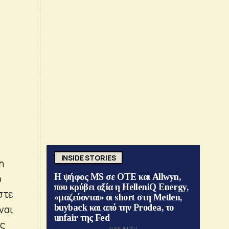
INSIDE STORIES
η
Η ψήφος MS σε ΟΤΕ και Allwyn,
ο
που κρύβει αξία η HelleniQ Energy,
στε
«μαζεύονται» οι short στη Metlen,
buyback και από την Prodea, το
ναι
unfair της Fed
ης