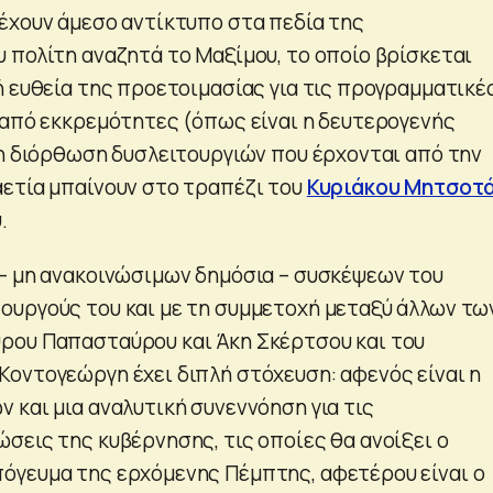
έχουν άμεσο αντίκτυπο στα πεδία της
 πολίτη αναζητά το Μαξίμου, το οποίο βρίσκεται
ή ευθεία της προετοιμασίας για τις προγραμματικέ
 από εκκρεμότητες (όπως είναι η δευτερογενής
 η διόρθωση δυσλειτουργιών που έρχονται από την
ετία μπαίνουν στο τραπέζι του
Κυριάκου Μητσοτ
.
– μη ανακοινώσιμων δημόσια – συσκέψεων του
υργούς του και με τη συμμετοχή μεταξύ άλλων τω
ρου Παπασταύρου και Άκη Σκέρτσου και του
οντογεώργη έχει διπλή στόχευση: αφενός είναι η
 και μια αναλυτική συνεννόηση για τις
σεις της κυβέρνησης, τις οποίες θα ανοίξει ο
γευμα της ερχόμενης Πέμπτης, αφετέρου είναι ο