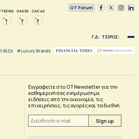
OT Forum
FTSE 100
DAX 30
CAC 40
Γ.Δ:
ΤΖΙΡΟΣ:
 Βίζα
#luxury Brands
Εγγραφείτε στο OT Newsletter για την
καθημερινή σας ενημέρωση με
ειδήσεις από την οικονομία, τις
επιχειρήσεις, τις αγορές και τα διεθνή.