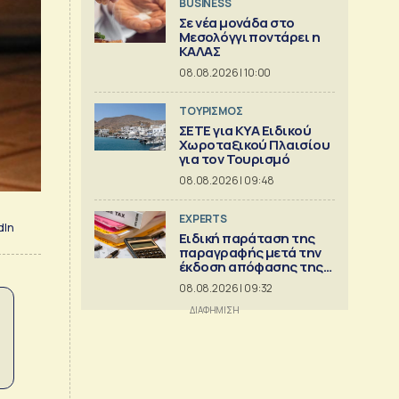
BUSINESS
Σε νέα μονάδα στο
Μεσολόγγι ποντάρει η
ΚΑΛΑΣ
08.08.2026 | 10:00
ΤΟΥΡΙΣΜΟΣ
ΣΕΤΕ για ΚΥΑ Ειδικού
Χωροταξικού Πλαισίου
για τον Τουρισμό
08.08.2026 | 09:48
EXPERTS
dIn
Ειδική παράταση της
παραγραφής μετά την
έκδοση απόφασης της
Διεύθυνσης Επίλυσης
08.08.2026 | 09:32
Διαφορών [Μέρος 6ο]