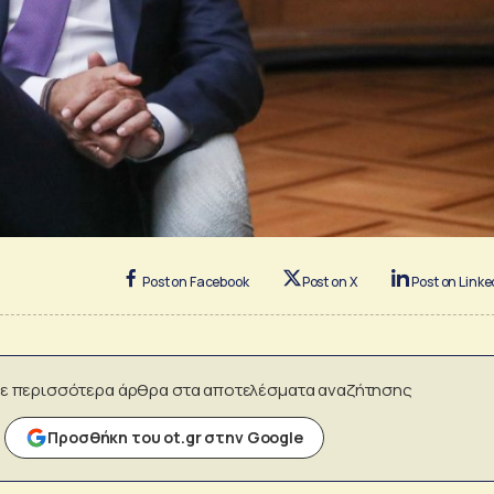
Post on Facebook
Post on X
Post on Linke
ε περισσότερα άρθρα στα αποτελέσματα αναζήτησης
Προσθήκη του ot.gr στην Google