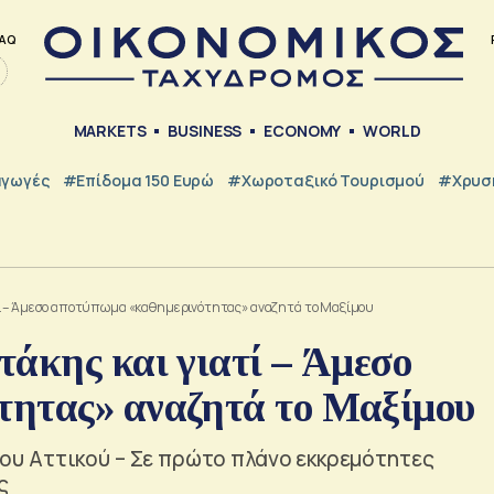
AQ
MARKETS
BUSINESS
ECONOMY
WORLD
γωγές
#Επίδομα 150 Ευρώ
#Χωροταξικό Τουρισμού
#Χρυσή
τί – Άμεσο αποτύπωμα «καθημερινότητας» αναζητά το Μαξίμου
άκης και γιατί – Άμεσο
τητας» αναζητά το Μαξίμου
υ Αττικού – Σε πρώτο πλάνο εκκρεμότητες
ς