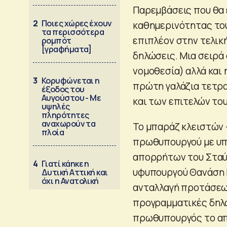
Παρεμβάσεις που θα 
2
Ποιες χώρες έχουν
καθημερινότητας του
τα περισσότερα
επιπλέον στην τελικ
ρομπότ
[γραφήματα]
δηλώσεις. Μια σειρά
νομοθεσία) αλλά και
3
Κορυφώνεται η
πρώτη γαλάζια τετρα
έξοδος του
Αυγούστου - Με
και των επιτελών του
υψηλές
πληρότητες
αναχωρούν τα
Το μπαράζ κλειστών 
πλοία
πρωθυπουργού με υπο
απορρήτων του Σταύ
4
Γιατί κάηκε η
υφυπουργού Θανάση Κ
Δυτική Αττική και
όχι η Ανατολική
ανταλλαγή προτάσεων
προγραμματικές δηλώ
πρωθυπουργός το από