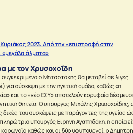
 Κυριάκος 2023: Από την «επιστροφή στην
 «μεγάλα άλματα»
ρα με τον Χρυσοχοΐδη
ς συγκεκριμένα ο Μητσοτάκης θα μεταβεί σε λίγες
ί) για σύσκεψη με την ηγετική ομάδα, καθώς «η
εία» και το «νέο ΕΣΥ» αποτελούν κορυφαία δέσμευσ
ρνητική θητεία. Ο υπουργός Μιχάλης Χρυσοχοΐδης, 
ις δικές του συσκέψεις με παράγοντες της υγείας ώ
απληρώτρια υπουργός Ειρήνη Αγαπηδάκη, η οποία εί
 κορωνοϊό καθώς και οι δύο υφυπουργοί, ο Δημήτρ