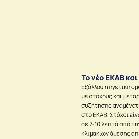
Το νέο ΕΚΑΒ κα
Εξάλλου η ηγετική ομ
με στόχους και μετα
συζήτησης αναμένεται
στο ΕΚΑΒ. Στόχοι εί
σε 7-10 λεπτά από τ
κλιμακίων άμεσης ε