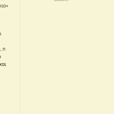
κιο»
ο
, η
ο
και