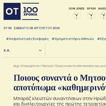
DOW JONES
SP 500
NASD
07:50
ΣΑΒΒΑΤΟ
08
ΑΥΓΟΥΣΤΟΥ
2026
#Ασφαλιστικές Εισφορές
#Χρηματιστήριο Αθηνών
#εξα
Χ.Α.
ot.gr
/
Επικαιρότητα
/
Πολιτική
/
Ποιους συναντά ο Μητσοτάκης και για
Ποιους συναντά ο Μητσοτ
αποτύπωμα «καθημερινό
Μπαράζ κλειστών συναντήσεων στην Ηρώδο
και δυσλειτουργίες της πρώτης τετραετία