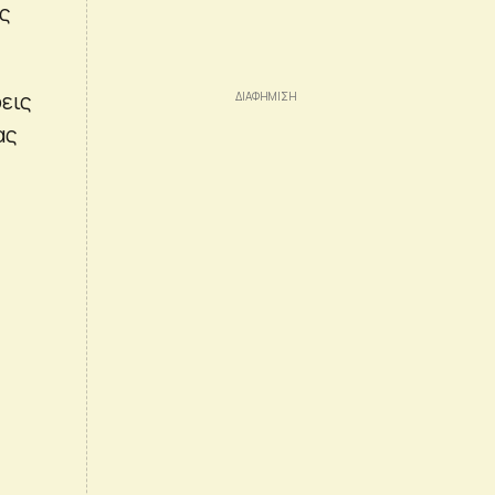
ες
ρεις
ας