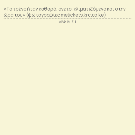
«Το τρένο ήταν καθαρό, άνετο, κλιματιζόμενο και στην
ώρα του» (φωτογραφίες metickets.krc.co.ke)