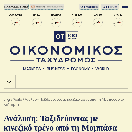
ΟΤ Markets
OT Forum
DOW JONES
SP 500
NASDAQ
FTSE 100
DAX 30
CAC 40
MARKETS
BUSINESS
ECONOMY
WORLD
Χ.Α.
ot.gr
/
World
/
Ανάλυση: Ταξιδεύοντας με κινεζικό τρένο από τη Μομπάσα στο
Ναϊρόμπι
Ανάλυση: Ταξιδεύοντας με
κινεζικό τρένο από τη Μομπάσα