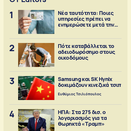
1
Νέα ταυτότητα: Ποιες
υπηρεσίες πρέπει να
ενημερώσετε μετά την
έκδοση
2
Πότε καταβάλλεται το
αδειοδωρόσημο στους
οικοδόμους
3
Samsung και SK Hynix
δοκιμάζουν κινεζικά τσιπ
Ευθύμιος Τσιλιόπουλος
4
ΗΠΑ: Στα 275 δισ. ο
λογαριασμός για τα
θωρηκτά «Τραμπ»