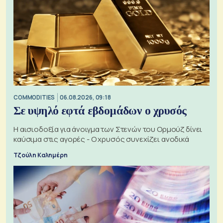
COMMODITIES
06.08.2026, 09:18
Σε υψηλό εφτά εβδομάδων ο χρυσός
Η αισιοδοξία για άνοιγμα των Στενών του Ορμούζ δίνει
καύσιμα στις αγορές - Ο χρυσός συνεχίζει ανοδικά
Τζούλη Καλημέρη