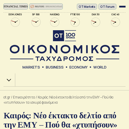
ΟΤ Markets
OT Forum
DOW JONES
SP 500
NASDAQ
FTSE 100
DAX 30
CAC 40
MARKETS
BUSINESS
ECONOMY
WORLD
Χ.Α.
ot.gr
/
Επικαιρότητα
/
Καιρός: Νέο έκτακτο δελτίο από την ΕΜΥ – Πού θα
«χτυπήσουν» τα ισχυρά φαινόμενα
Καιρός: Νέο έκτακτο δελτίο από
την ΕΜΥ – Πού θα «χτυπήσουν»