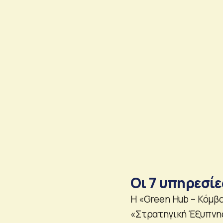
Οι 7 υπηρεσίε
Η «Green Hub – Κόμβ
«Στρατηγική Έξυπνης