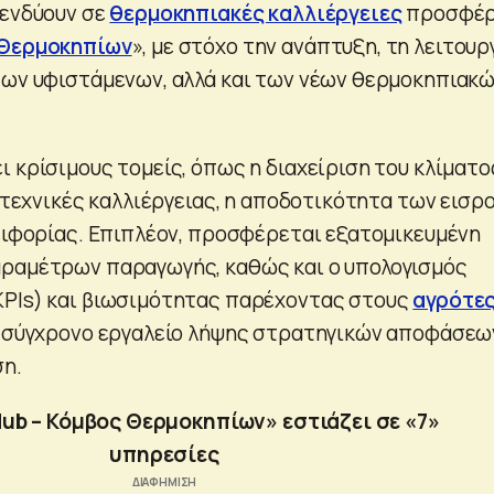
πενδύουν σε
θερμοκηπιακές καλλιέργειες
προσφέρ
Θερμοκηπίων
», με στόχο την ανάπτυξη, τη λειτουρ
των υφιστάμενων, αλλά και των νέων θερμοκηπιακ
 κρίσιμους τομείς, όπως η διαχείριση του κλίματο
ι τεχνικές καλλιέργειας, η αποδοτικότητα των εισρ
αειφορίας. Επιπλέον, προσφέρεται εξατομικευμένη
αραμέτρων παραγωγής, καθώς και ο υπολογισμός
KPIs) και βιωσιμότητας παρέχοντας στους
αγρότε
α σύγχρονο εργαλείο λήψης στρατηγικών αποφάσεω
ση.
ub – Κόμβος Θερμοκηπίων» εστιάζει σε «7»
υπηρεσίες