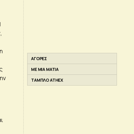
Η
,
η
ΑΓΟΡΕΣ
ς
ΜΕ ΜΙΑ ΜΑΤΙΑ
την
ΤΑΜΠΛΟ ATHEX
αι