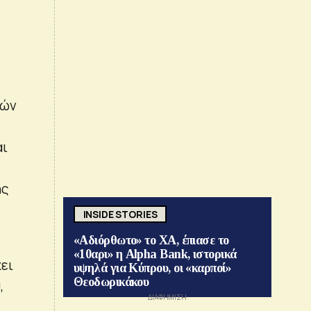
κών
αι
ης
INSIDE STORIES
«Αδιόρθωτο» το ΧΑ, έπιασε το
«10αρι» η Alpha Bank, ιστορικά
ει
υψηλά για Κύπρου, οι «καρποί»
Θεοδωρικάκου
,