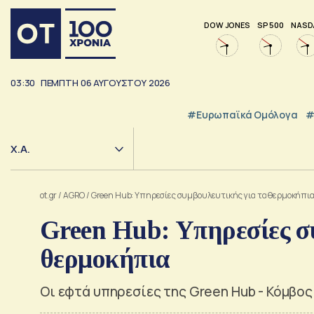
DOW JONES
SP 500
NASD
03:30
ΠΕΜΠΤΗ
06
ΑΥΓΟΥΣΤΟΥ
2026
#Ευρωπαϊκά Ομόλογα
#
Χ.Α.
ot.gr
/
AGRO
/
Green Hub: Υπηρεσίες συμβουλευτικής για τα θερμοκήπι
Green Hub: Υπηρεσίες σ
θερμοκήπια
Οι εφτά υπηρεσίες της Green Hub - Κόμβο