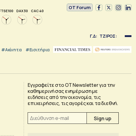
OT Forum
FTSE 100
DAX 30
CAC 40
Γ.Δ:
ΤΖΙΡΟΣ:
#Ακίνητα
#εισιτήρια
Εγγραφείτε στο OT Newsletter για την
καθημερινή σας ενημέρωση με
ειδήσεις από την οικονομία, τις
επιχειρήσεις, τις αγορές και τα διεθνή.