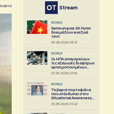
λιάστε
Stream
WORLD
Samsung και SK Hynix
δοκιμάζουν κινεζικά
τσιπ
06.08.2026 | 06:10
WORLD
Οι ΗΠΑ απαγορεύουν
τις εξαγωγές διαφόρων
χρησιμοποιημένων
κρίσιμων ορυκτών
05.08.2026 | 23:56
WORLD
Τα βαριά πορτοφόλια
που επένδυσαν στην
Situational Awareness
πριν καταρρεύσει
05.08.2026 | 23:40