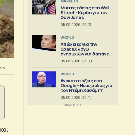
MARKETS
Μικτές τάσεις στη Wall
Street - Κέρδη για τον
Dow Jones
05.08.2026 | 23:23
WORLD
Απώλειες για την
SpaceX λόγω
ανησυχιών για δαπάνες
ΑΙ
05.08.2026 | 23:00
dIn
WORLD
Ανακατατάξεις στη
Google - Νέος ρόλος για
τον Ντέμη Χασάμπη
05.08.2026 | 22:45
και