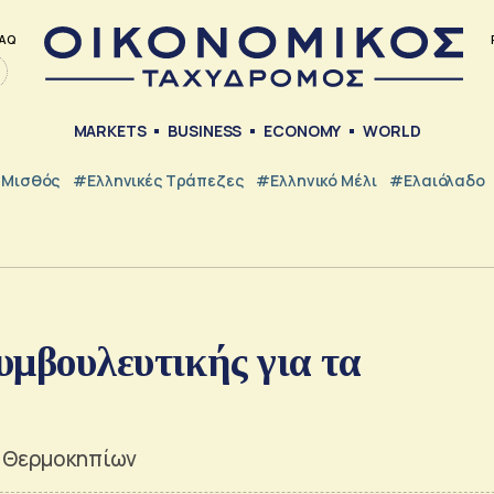
AQ
MARKETS
BUSINESS
ECONOMY
WORLD
Μισθός
#ελληνικές Τράπεζες
#Ελληνικό Μέλι
#Ελαιόλαδο
α
υμβουλευτικής για τα
ς Θερμοκηπίων