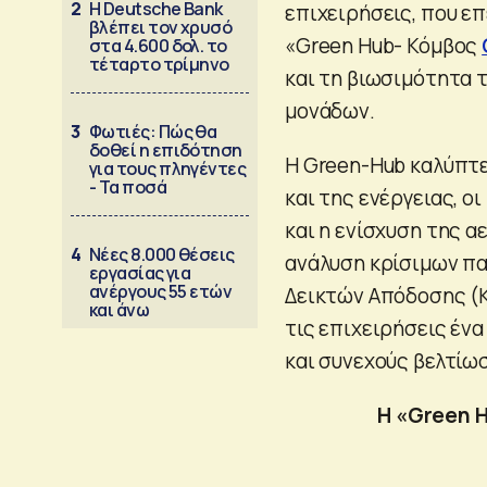
2
Η Deutsche Bank
επιχειρήσεις, που ε
βλέπει τον χρυσό
«Green Hub- Κόμβος
στα 4.600 δολ. το
τέταρτο τρίμηνο
και τη βιωσιμότητα 
μονάδων.
3
Φωτιές: Πώς θα
δοθεί η επιδότηση
Η Green-Hub καλύπτει
για τους πληγέντες
- Τα ποσά
και της ενέργειας, ο
και η ενίσχυση της 
4
Νέες 8.000 θέσεις
ανάλυση κρίσιμων π
εργασίας για
ανέργους 55 ετών
Δεικτών Απόδοσης (
και άνω
τις επιχειρήσεις έν
και συνεχούς βελτίω
Η «Green H