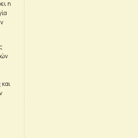
ει η
γία
ών
ς
οών
ς
και
ν