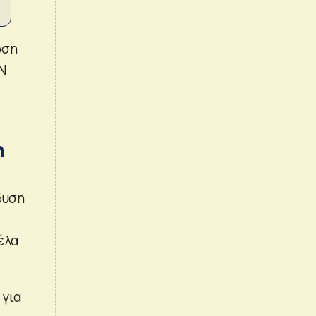
ωση
N
η
δυση
έλα
 για