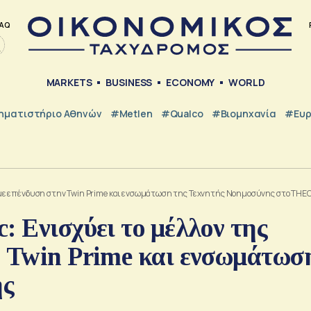
AQ
MARKETS
BUSINESS
ECONOMY
WORLD
ηματιστήριο Αθηνών
#metlen
#Qualco
#Βιομηχανία
#Ευ
ας με επένδυση στην Twin Prime και ενσωμάτωση της Τεχνητής Νοημοσύνης στο THE
: Eνισχύει το μέλλον της
ν Twin Prime και ενσωμάτωσ
ης