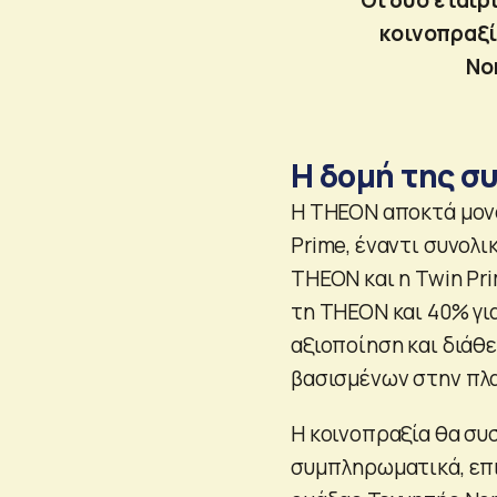
κοινοπραξί
Νο
Η δομή της σ
Η THEON αποκτά μον
Prime, έναντι συνολι
THEON και η Twin Pr
τη THEON και 40% για
αξιοποίηση και διάθ
βασισμένων στην πλ
Η κοινοπραξία θα συ
συμπληρωματικά, επ