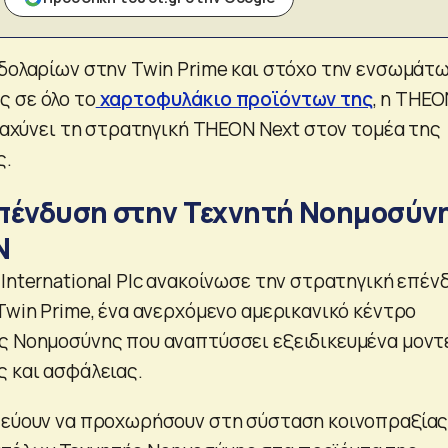
 δολαρίων στην Twin Prime και στόχο την ενσωμάτ
 σε όλο το
χαρτοφυλάκιο προϊόντων της
, η THEO
ιταχύνει τη στρατηγική THEON Next στον τομέα της
ς.
πένδυση στην Τεχνητή Νοημοσύν
N
International Plc ανακοίνωσε την στρατηγική επέν
Twin Prime, ένα ανερχόμενο αμερικανικό κέντρο
ς Νοημοσύνης που αναπτύσσει εξειδικευμένα μοντ
ς και ασφάλειας.
πεύουν να προχωρήσουν στη σύσταση κοινοπραξίας