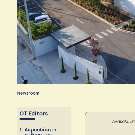
Newsroom
OT Editors
Ανακαλύψτ
1
Απροσδόκητη
αύξηση των