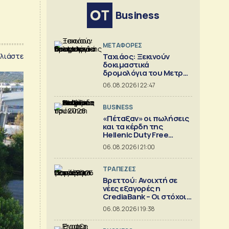
Business
ΜΕΤΑΦΟΡΕΣ
λιάστε
Ταχιάος: Ξεκινούν
δοκιμαστικά
δρομολόγια του Μετρό
Θεσσαλονίκης προς
06.08.2026 | 22:47
Καλαμαριά
BUSINESS
«Πέταξαν» οι πωλήσεις
και τα κέρδη της
Hellenic Duty Free
Shops
06.08.2026 | 21:00
ΤΡΑΠΕΖΕΣ
Βρεττού: Ανοιχτή σε
νέες εξαγορές η
CrediaBank – Οι στόχοι
για το 2026
06.08.2026 | 19:38