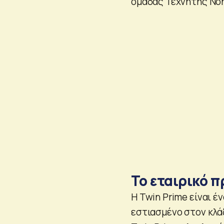
ομάδας Τεχνητής Νο
Το εταιρικό π
Η Twin Prime είναι 
εστιασμένο στον κλά