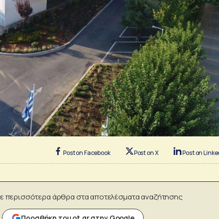
Post on Facebook
Post on X
Post on Linke
ε περισσότερα άρθρα στα αποτελέσματα αναζήτησης
Προσθήκη του ot.gr στην Google