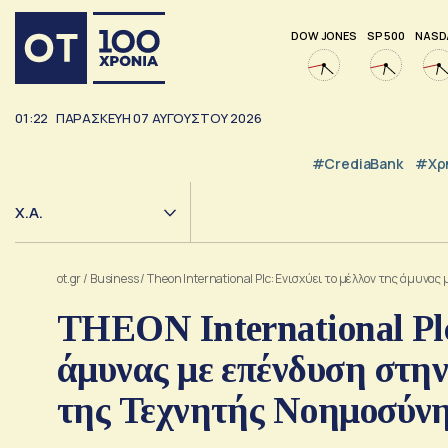
DOW JONES
SP 500
NASD
01:22
ΠΑΡΑΣΚΕΥΗ
07
ΑΥΓΟΥΣΤΟΥ
2026
#CrediaBank
#Χρ
Χ.Α.
ot.gr
/
Business
/
Theon International Plc: Eνισχύει το μέλλον της άμυν
THEON International Plc
άμυνας με επένδυση στη
της Τεχνητής Νοημοσύν