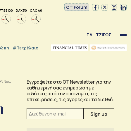
OT Forum
FTSE 100
DAX 30
CAC 40
Γ.Δ:
ΤΖΙΡΟΣ:
ρώπη
#Πετρέλαιο
Εγγραφείτε στο OT Newsletter για την
ON Next
καθημερινή σας ενημέρωση με
ειδήσεις από την οικονομία, τις
επιχειρήσεις, τις αγορές και τα διεθνή.
η