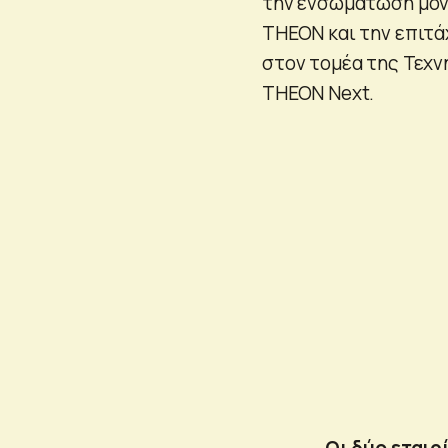
την ενσωμάτωση μον
THEON και την επιτ
στον τομέα της Τεχν
THEON Next.
Οι δύο εται