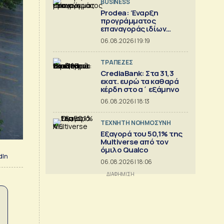
BUSINESS
Prodea: Έναρξη
προγράμματος
επαναγοράς ιδίων
μετοχών
06.08.2026 | 19:19
ΤΡΑΠΕΖΕΣ
CrediaBank: Στα 31,3
εκατ. ευρώ τα καθαρά
κέρδη στο α΄ εξάμηνο
06.08.2026 | 18:13
TΕΧΝΗΤΗ ΝΟΗΜΟΣΥΝΗ
Εξαγορά του 50,1% της
Multiverse από τον
όμιλο Qualco
dIn
06.08.2026 | 18:06