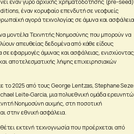
νει έναν γύρο αρχικής χρηματοδότησης (pre-seed)
ditions, έναν κορυφαίο επενδυτή σε νεοφυείς
υρωπαϊκή αγορά τεχνολογίας σε άμυνα και ασφάλεια
να μοντέλα Τεχνητής Νοημοσύνης που μπορούν να
αλύουν απευθείας δεδομένα από κάθε είδους
α σε εφαρμογές άμυνας και ασφάλειας, ενισχύοντας
και αποτελεσματικής λήψης επιχειρησιακών
ε το 2025 από τους George Lentzas, Stephane Sezer
chael Leite‑Garcia, μια πολυεθνική ομάδα ερευνητώ
χνητή Νοημοσύνη αιχμής, στη ποσοτική
αι στην εθνική ασφάλεια.
ιαθέτει εκτενή τεχνογνωσία που προέρχεται από