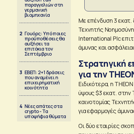
παραγγελιών στη
γερμανική
βιομηχανία
Με επένδυση 3 εκατ.
Τεχνητής Νοημοσύνης
2
Γουόρς: Υπό ποιες
International Plc επ
προϋποθέσεις θα
αυξήσει τα
άμυνας και ασφάλεια
επιτόκια τον
Σεπτέμβριο
Στρατηγική ε
για την THEO
3
ΕΒΕΠ: 2+1 δράσεις
που αναμένει η
επιχειρηματική
Ειδικότερα, η THEON 
κοινότητα
ύψους $3 εκατ. στην 
καινοτομίας Τεχνητή
4
Νέες απάτες στα
για εφαρμογές άμυνα
crypto - Τα
υποψήφια θύματα
Οι δύο εταιρίες σκο