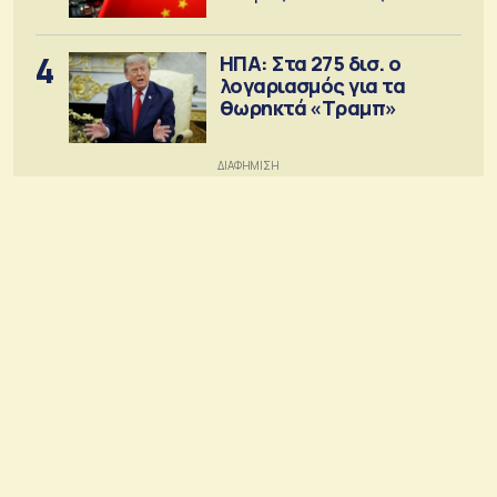
4
ΗΠΑ: Στα 275 δισ. ο
λογαριασμός για τα
θωρηκτά «Τραμπ»