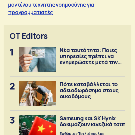
μοντέλου τεχνητής νοημοσύνης για
προγραμματιστές
OT Editors
1
Νέα ταυτότητα: Ποιες
υπηρεσίες πρέπει να
ενημερώσετε μετά την
έκδοση
2
Πότε καταβάλλεται το
αδειοδωρόσημο στους
οικοδόμους
3
Samsung και SK Hynix
δοκιμάζουν κινεζικά τσιπ
Ευθύμιος Τσιλιόπουλος