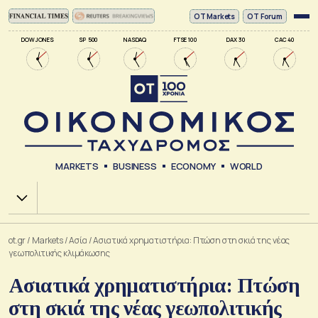
ΟΤ Markets
OT Forum
DOW JONES
SP 500
NASDAQ
FTSE 100
DAX 30
CAC 40
MARKETS
BUSINESS
ECONOMY
WORLD
Χ.Α.
ot.gr
/
Markets
/
Ασία
/
Ασιατικά χρηματιστήρια: Πτώση στη σκιά της νέας
γεωπολιτικής κλιμάκωσης
Ασιατικά χρηματιστήρια: Πτώση
στη σκιά της νέας γεωπολιτικής