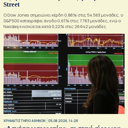
Street
Ο Dow Jones σημειώνει κέρδη 0,88% στις 54.563 μονάδες, ο
S&P 500 καταγράφει άνοδο 0,61% στις 7.783 μονάδες, ενώ ο
Nasdaq ενισχύεται κατά 0,22% στις 26.642 μονάδες
XΡΗΜΑΤΙΣΤΗΡΙΟ ΑΘΗΝΩΝ
05.08.2026, 14:28