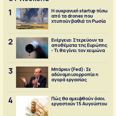
1
Η ουκρανική startup πίσω
από τα drones που
χτυπούν βαθιά τη Ρωσία
2
Ενέργεια: Στερεύουν τα
αποθέματα της Ευρώπης
- Τι θα γίνει τον χειμώνα
3
Μπάρκιν (Fed): Σε
αδύναμη ισορροπία η
αγορά εργασίας
4
Πώς θα αμειφθούν όσοι
εργαστούν 15 Αυγούστου