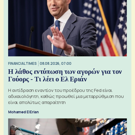
FINANCIAL TIMES
08.08.2026, 07:00
Η λάθος εντύπωση των αγορών για τον
Γούορς - Τι λέει ο Ελ Εριάν
Η αντίδραση εναντίον του προέδρου της Fed είναι
αδικαιολόγητη, καθώς προωθεί μια μεταρρύθμιση που
είναι απολύτως απαραίτητη
Mohamed El Erian