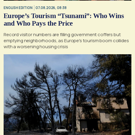
ENGLISH EDITION
07.08.2026, 08:38
Europe’s Tourism “Tsunami”: Who Wins
and Who Pays the Price
Record visitor numbers are filling government coffers but
emptying neighborhoods, as Europe's tourism boom collides
with a worsening housing crisis