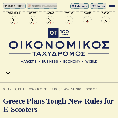
ΟΤ Markets
OT Forum
DOW JONES
SP 500
NASDAQ
FTSE 100
DAX 30
CAC 40
MARKETS
BUSINESS
ECONOMY
WORLD
Χ.Α.
ot.gr
/
English Edition
/
Greece Plans Tough New Rules for E-Scooters
Greece Plans Tough New Rules for
E-Scooters