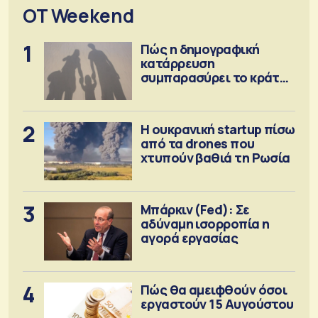
OT Weekend
1
Πώς η δημογραφική
κατάρρευση
συμπαρασύρει το κράτος
πρόνοιας
2
Η ουκρανική startup πίσω
από τα drones που
χτυπούν βαθιά τη Ρωσία
3
Μπάρκιν (Fed): Σε
αδύναμη ισορροπία η
αγορά εργασίας
4
Πώς θα αμειφθούν όσοι
εργαστούν 15 Αυγούστου