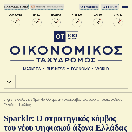
ΟΤ Markets
OT Forum
DOW JONES
SP 500
NASDAQ
FTSE 100
DAX 30
CAC 40
MARKETS
BUSINESS
ECONOMY
WORLD
Χ.Α.
ot.gr
/
Τεχνολογία
/
Sparkle: Ο στρατηγικός κόμβος του νέου ψηφιακού άξονα
Ελλάδας – Ιταλίας
Sparkle: Ο στρατηγικός κόμβος
του νέου ψηφιακού άξονα Ελλάδας