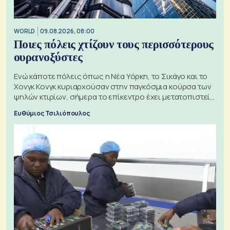
WORLD
09.08.2026, 08:00
Ποιες πόλεις χτίζουν τους περισσότερους
ουρανοξύστες
Ενώ κάποτε πόλεις όπως η Νέα Υόρκη, το Σικάγο και το
Χονγκ Κονγκ κυριαρχούσαν στην παγκόσμια κούρσα των
ψηλών κτιρίων, σήμερα το επίκεντρο έχει μετατοπιστεί
προς την Ασία
Ευθύμιος Τσιλιόπουλος