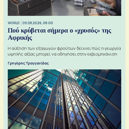
WORLD
09.08.2026, 08:00
Πού κρύβεται σήμερα ο «χρυσός» της
Αφρικής
Η αύξηση των εξαγωγών φρούτων δείχνει πώς η γεωργία
υψηλής αξίας μπορεί να οδηγήσει στην εκβιομηχάνιση
Γρηγόρης Τραγγανίδας