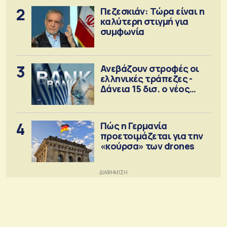
2
Πεζεσκιάν: Τώρα είναι η
καλύτερη στιγμή για
συμφωνία
3
Ανεβάζουν στροφές οι
ελληνικές τράπεζες -
Δάνεια 15 δισ. ο νέος
στόχος
4
Πώς η Γερμανία
προετοιμάζεται για την
«κούρσα» των drones