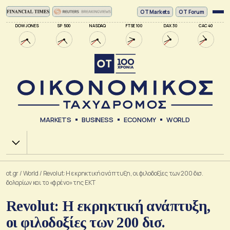
ΟΤ Markets
OT Forum
DOW JONES
SP 500
NASDAQ
FTSE 100
DAX 30
CAC 40
MARKETS
BUSINESS
ECONOMY
WORLD
Χ.Α.
ot.gr
/
World
/
Revolut: Η εκρηκτική ανάπτυξη, οι φιλοδοξίες των 200 δισ.
δολαρίων και το «φρένο» της ΕΚΤ
Revolut: Η εκρηκτική ανάπτυξη,
οι φιλοδοξίες των 200 δισ.