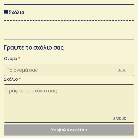
Σχόλια
Γράψτε το σχόλιο σας
Όνομα
0 /50
Σχόλιο
0 /2000
Υποβολή σχολίου