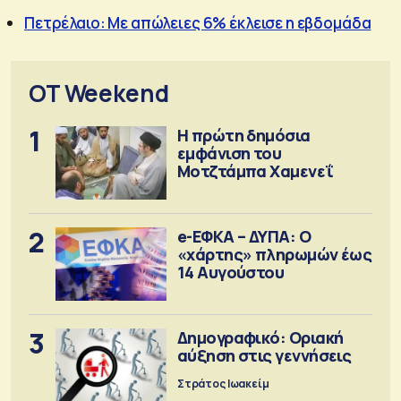
Πετρέλαιο: Με απώλειες 6% έκλεισε η εβδομάδα
OT Weekend
1
Η πρώτη δημόσια
εμφάνιση του
Μοτζτάμπα Χαμενεΐ
2
e-ΕΦΚΑ – ΔΥΠΑ: Ο
«χάρτης» πληρωμών έως
14 Αυγούστου
3
Δημογραφικό: Οριακή
αύξηση στις γεννήσεις
Στράτος Ιωακείμ