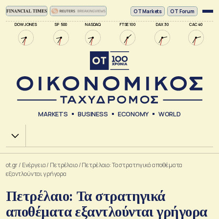
ΟΤ Markets
OT Forum
DOW JONES
SP 500
NASDAQ
FTSE 100
DAX 30
CAC 40
MARKETS
BUSINESS
ECONOMY
WORLD
Χ.Α.
ot.gr
/
Ενέργεια
/
Πετρέλαιο
/
Πετρέλαιο: Τα στρατηγικά αποθέματα
εξαντλούνται γρήγορα
Πετρέλαιο: Τα στρατηγικά
αποθέματα εξαντλούνται γρήγορα