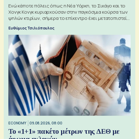
Ενώ κάποτε πόλεις όπως η Νέα Υόρκη, το Σικάγο και το
Χονγκ Κονγκ κυριαρχούσαν στην παγκόσμια κούρσα των
ψηλών κτιρίων, σήμερα το επίκεντρο έχει μετατοπιστεί
προς την Ασία
Ευθύμιος Τσιλιόπουλος
ECONOMY
09.08.2026, 08:00
Το «1+1» πακέτο μέτρων της ΔΕΘ με