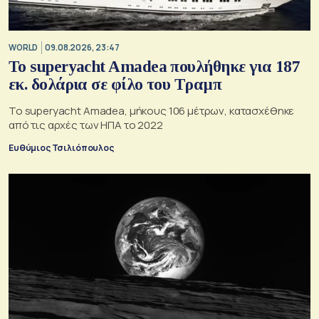
WORLD
09.08.2026, 23:47
To superyacht Amadea πουλήθηκε για 187
εκ. δολάρια σε φίλο του Τραμπ
Το superyacht Amadea, μήκους 106 μέτρων, κατασχέθηκε
από τις αρχές των ΗΠΑ το 2022
Ευθύμιος Τσιλιόπουλος